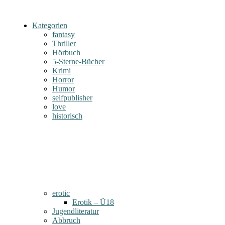
Kategorien
fantasy
Thriller
Hörbuch
5-Sterne-Bücher
Krimi
Horror
Humor
selfpublisher
love
historisch
erotic
Erotik – Ü18
Jugendliteratur
Abbruch