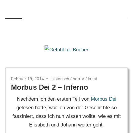
Zum
Gefühl
Inhalt
Gefühl
für
springen
Bücher
für
Bücher
Februar 19, 2014
historisch
/
horror
/
krimi
Morbus Dei 2 – Inferno
Nachdem ich den ersten Teil von
Morbus Dei
gelesen hatte, war ich von der Geschichte so
fasziniert, dass ich nun wissen wollte, wie es mit
Elisabeth und Johann weiter geht.