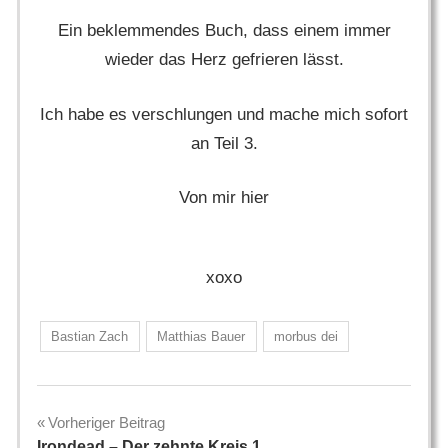
Ein beklemmendes Buch, dass einem immer
wieder das Herz gefrieren lässt.
Ich habe es verschlungen und mache mich sofort
an Teil 3.
Von mir hier
xoxo
Bastian Zach
Matthias Bauer
morbus dei
Beitragsnavigation
Vorheriger Beitrag
Irondead – Der zehnte Kreis 1