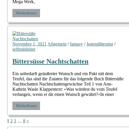
Mega Werk,
Weiterlesen
November 1, 2021
Allgemein
/
fantasy
/
Jugendliteratur
/
selfpublisher
Bittersüsse Nachtschatten
Ein unbedarft geäußerter Wunsch und ein Pakt mit dem
Teufel, das sind die Zutaten für das folgende Buch Bittersüße
Nachtschatten Nachtschattengewächse Teil 1 von Ann-
Kathrin Wasle Klappentext: »Was würdest du vom Teufel
verlangen, wenn er dir einen Wunsch gewährt?«In einer
Weiterlesen
Seitennummerierung
Nächste
1
2
3
…
8
»
Beiträge