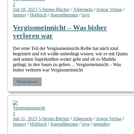
Juli 18, 2023
5-Sterne-Bücher
/
Allgemein
/
Argon Verlag
/
fantasy
/
Hörbuch
/
Jugendliteratur
/
love
Vergissmeinnicht – Was bisher
verloren war
Der erste Teil der Vergissmeinnicht-Reihe hat mich total
begeistert und ich wollte unbedingt wissen, wie es mit Quinn
und seinen Superkräften weiter geht und ob es Matilda
gelingt, in den Saum zu gehen… Vergissmeinnicht – Was
bisher verloren war Vergissmeinnicht
Weiterlesen
Juli 11, 2023
5-Sterne-Bücher
/
Allgemein
/
Argon Verlag
/
fantasy
/
Hörbuch
/
Jugendliteratur
/
love
/
netgalley