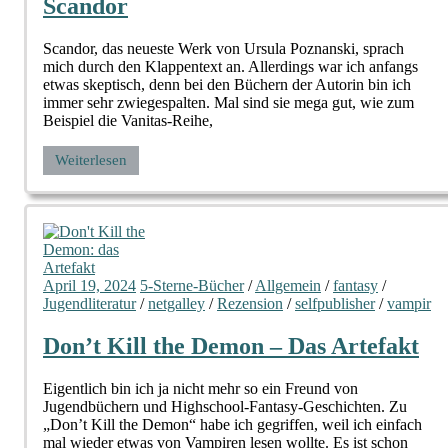
Scandor
Scandor, das neueste Werk von Ursula Poznanski, sprach
mich durch den Klappentext an. Allerdings war ich anfangs
etwas skeptisch, denn bei den Büchern der Autorin bin ich
immer sehr zwiegespalten. Mal sind sie mega gut, wie zum
Beispiel die Vanitas-Reihe,
Weiterlesen
April 19, 2024
5-Sterne-Bücher
/
Allgemein
/
fantasy
/
Jugendliteratur
/
netgalley
/
Rezension
/
selfpublisher
/
vampir
Don’t Kill the Demon – Das Artefakt
Eigentlich bin ich ja nicht mehr so ein Freund von
Jugendbüchern und Highschool-Fantasy-Geschichten. Zu
„Don’t Kill the Demon“ habe ich gegriffen, weil ich einfach
mal wieder etwas von Vampiren lesen wollte. Es ist schon