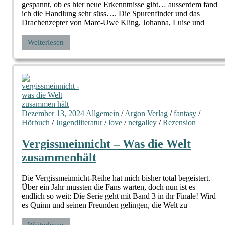
gespannt, ob es hier neue Erkenntnisse gibt… ausserdem fand
ich die Handlung sehr süss…. Die Spurenfinder und das
Drachenzepter von Marc-Uwe Kling, Johanna, Luise und
Weiterlesen
Dezember 13, 2024
Allgemein
/
Argon Verlag
/
fantasy
/
Hörbuch
/
Jugendliteratur
/
love
/
netgalley
/
Rezension
Vergissmeinnicht – Was die Welt
zusammenhält
Die Vergissmeinnicht-Reihe hat mich bisher total begeistert.
Über ein Jahr mussten die Fans warten, doch nun ist es
endlich so weit: Die Serie geht mit Band 3 in ihr Finale! Wird
es Quinn und seinen Freunden gelingen, die Welt zu