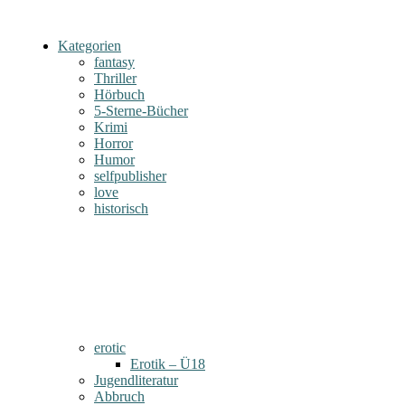
Kategorien
fantasy
Thriller
Hörbuch
5-Sterne-Bücher
Krimi
Horror
Humor
selfpublisher
love
historisch
erotic
Erotik – Ü18
Jugendliteratur
Abbruch