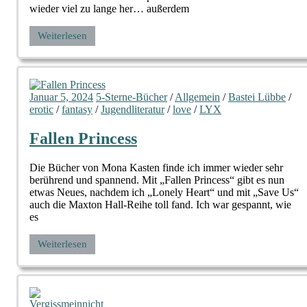
wieder viel zu lange her… außerdem
Weiterlesen
Januar 5, 2024
5-Sterne-Bücher
/
Allgemein
/
Bastei Lübbe
/
erotic
/
fantasy
/
Jugendliteratur
/
love
/
LYX
Fallen Princess
Die Bücher von Mona Kasten finde ich immer wieder sehr
berührend und spannend. Mit „Fallen Princess“ gibt es nun
etwas Neues, nachdem ich „Lonely Heart“ und mit „Save Us“
auch die Maxton Hall-Reihe toll fand. Ich war gespannt, wie
es
Weiterlesen