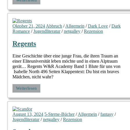
Weiterlesen
Oktober 21, 2024
Abbruch
/
Allgemein
/
Dark Love
/
Dark
Romance
/
Jugendliteratur
/
netgalley
/
Rezension
Regents
Eine Geschichte über eine junge Frau, die ihren Traum an
einer Eliteuniversität leben möchte und in einen Alptraum
gerät… Regents W&R Academy Band 1 Blute für uns von
Isabelle North 496 Seiten Klappentext: Du bist ein braves
Mädchen, nicht wahr?
Weiterlesen
August 13, 2024
5-Sterne-Bücher
/
Allgemein
/
fantasy
/
Jugendliteratur
/
netgalley
/
Rezension