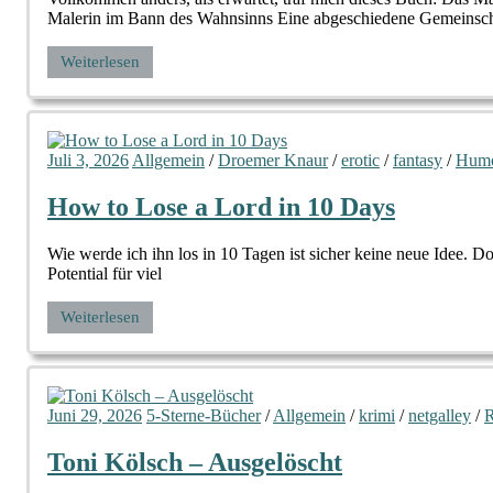
Malerin im Bann des Wahnsinns Eine abgeschiedene Gemeinsch
Weiterlesen
Juli 3, 2026
Allgemein
/
Droemer Knaur
/
erotic
/
fantasy
/
Hum
How to Lose a Lord in 10 Days
Wie werde ich ihn los in 10 Tagen ist sicher keine neue Idee. Do
Potential für viel
Weiterlesen
Juni 29, 2026
5-Sterne-Bücher
/
Allgemein
/
krimi
/
netgalley
/
R
Toni Kölsch – Ausgelöscht