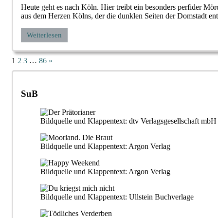
Heute geht es nach Köln. Hier treibt ein besonders perfider M
aus dem Herzen Kölns, der die dunklen Seiten der Domstadt ent
Weiterlesen
Seitennummerierung
Nächste
1
2
3
…
86
»
Beiträge
der
Beiträge
SuB
Bildquelle und Klappentext: dtv Verlagsgesellschaft m
Bildquelle und Klappentext: Argon Verlag
Bildquelle und Klappentext: Argon Verlag
Bildquelle und Klappentext: Ullstein Buchverlage