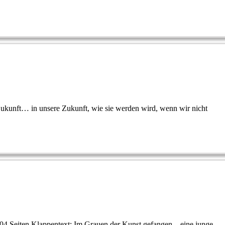
Zukunft… in unsere Zukunft, wie sie werden wird, wenn wir nicht
04 Seiten Klappentext: Im Grauen der Kunst gefangen – eine junge