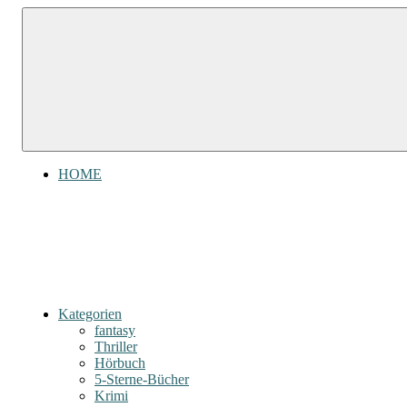
Zum
Gefühl
Gefühl
Inhalt
für
für
springen
Bücher
Bücher
HOME
Kategorien
fantasy
Thriller
Hörbuch
5-Sterne-Bücher
Krimi