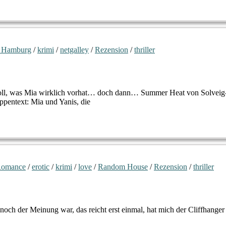
 Hamburg
/
krimi
/
netgalley
/
Rezension
/
thriller
 soll, was Mia wirklich vorhat… doch dann… Summer Heat von Solveig
pentext: Mia und Yanis, die
Romance
/
erotic
/
krimi
/
love
/
Random House
/
Rezension
/
thriller
och der Meinung war, das reicht erst einmal, hat mich der Cliffhanger