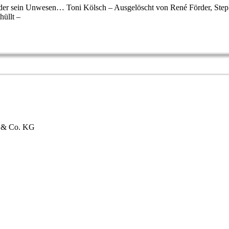
örder sein Unwesen… Toni Kölsch – Ausgelöscht von René Förder, Steph
hüllt –
bH & Co. KG