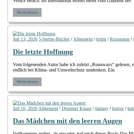
Venice Beach: Im International Hostel bleibt vom Glamour der
Weiterlesen
Juli 13, 2026
5-Sterne-Bücher
/
Allgemein
/
krimi
/
Rezension
/
Die letzte Hoffnung
Vom folgenenden Autor habe ich zuletzt „Runaways“ gelesen, ei
endlich bei Klima- und Umweltschutz umdenken. Ein
Weiterlesen
Juli 10, 2026
Allgemein
/
Droemer Knaur
/
fantasy
/
horror
/
kri
Das Mädchen mit den leeren Augen
Vollkommen anders, als erwartet, traf mich dieses Buch: Das 