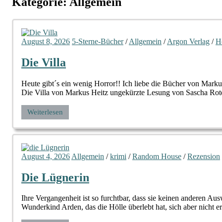
Kategorie:
Allgemein
August 8, 2026
5-Sterne-Bücher
/
Allgemein
/
Argon Verlag
/
H
Die Villa
Heute gibt´s ein wenig Horror!! Ich liebe die Bücher von Mark
Die Villa von Markus Heitz ungekürzte Lesung von Sascha Rot
Weiterlesen
August 4, 2026
Allgemein
/
krimi
/
Random House
/
Rezension
Die Lügnerin
Ihre Vergangenheit ist so furchtbar, dass sie keinen anderen
Wunderkind Arden, das die Hölle überlebt hat, sich aber nicht e