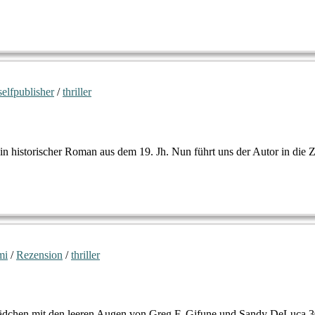
selfpublisher
/
thriller
n historischer Roman aus dem 19. Jh. Nun führt uns der Autor in die 
mi
/
Rezension
/
thriller
Mädchen mit den leeren Augen von Greg F. Gifune und Sandy DeLuca 3