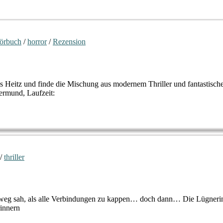
örbuch
/
horror
/
Rezension
us Heitz und finde die Mischung aus modernem Thriller und fantastisc
ermund, Laufzeit:
/
thriller
 Ausweg sah, als alle Verbindungen zu kappen… doch dann… Die Lügneri
rinnern