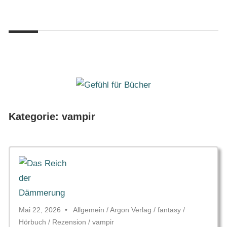
Zum
Gefühl
Inhalt
Gefühl
für
springen
Bücher
für
Bücher
Kategorie:
vampir
Mai 22, 2026
Allgemein
/
Argon Verlag
/
fantasy
/
Hörbuch
/
Rezension
/
vampir