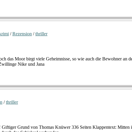
krimi
/
Rezension
/
thriller
h das Moor birgt viele Geheimnisse, so wie auch die Bewohner an 
Zwillinge Nike und Jana
on
/
thriller
?! Giftiger Grund von Thomas Knüwer 336 Seiten Klappentext: Mitten in