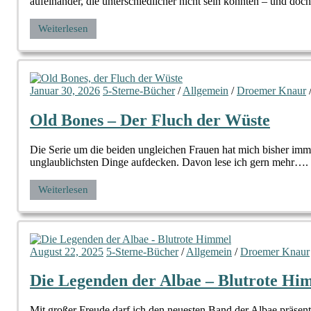
aufeinander, die unterschiedlicher nicht sein könnten – und do
Weiterlesen
Januar 30, 2026
5-Sterne-Bücher
/
Allgemein
/
Droemer Knaur
Old Bones – Der Fluch der Wüste
Die Serie um die beiden ungleichen Frauen hat mich bisher immer
unglaublichsten Dinge aufdecken. Davon lese ich gern mehr….
Weiterlesen
August 22, 2025
5-Sterne-Bücher
/
Allgemein
/
Droemer Knaur
Die Legenden der Albae – Blutrote Hi
Mit großer Freude darf ich den neuesten Band der Albae präsen