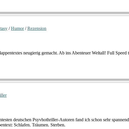
ntasy
/
Humor
/
Rezension
appentextes neugierig gemacht. Ab ins Abenteuer Weltall! Full Speed
iller
ntesten deutschen Psyvhothriller-Autoren fand ich schon sehr spannend
entext: Schlafen. Träumen. Sterben.