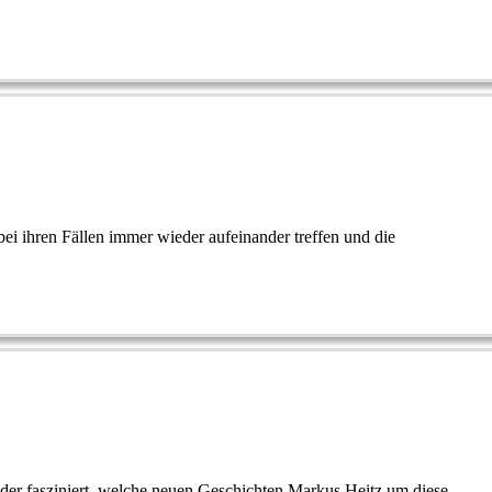
bei ihren Fällen immer wieder aufeinander treffen und die
eder fasziniert, welche neuen Geschichten Markus Heitz um diese