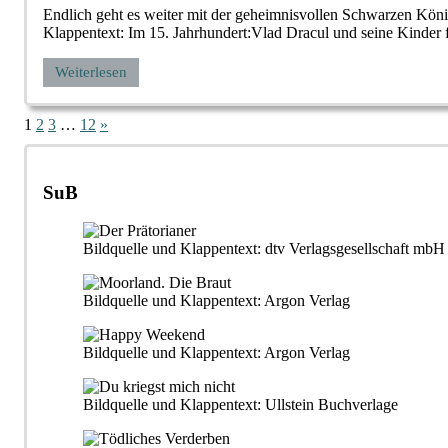
Endlich geht es weiter mit der geheimnisvollen Schwarzen Kön
Klappentext: Im 15. Jahrhundert:Vlad Dracul und seine Kinder
Weiterlesen
Seitennummerierung
Nächste
1
2
3
…
12
»
Beiträge
der
Beiträge
SuB
Bildquelle und Klappentext: dtv Verlagsgesellschaft m
Bildquelle und Klappentext: Argon Verlag
Bildquelle und Klappentext: Argon Verlag
Bildquelle und Klappentext: Ullstein Buchverlage