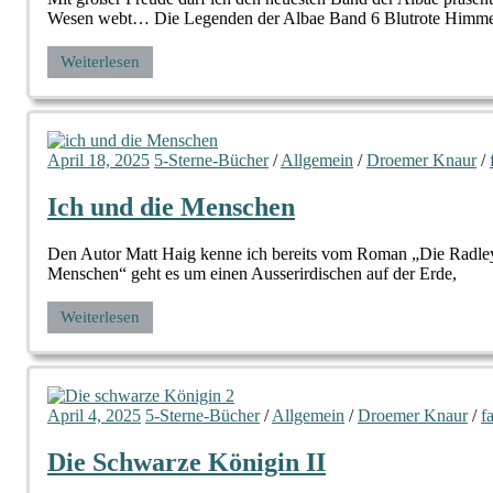
Wesen webt… Die Legenden der Albae Band 6 Blutrote Himme
Weiterlesen
April 18, 2025
5-Sterne-Bücher
/
Allgemein
/
Droemer Knaur
/
Ich und die Menschen
Den Autor Matt Haig kenne ich bereits vom Roman „Die Radleys„
Menschen“ geht es um einen Ausserirdischen auf der Erde,
Weiterlesen
April 4, 2025
5-Sterne-Bücher
/
Allgemein
/
Droemer Knaur
/
f
Die Schwarze Königin II