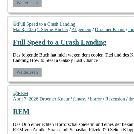
Weiterlesen
Mai 8, 2026
5-Sterne-Bücher
/
Allgemein
/
Droemer Knaur
/
fa
Full Speed to a Crash Landing
Das folgende Buch hat mich wegen dem coolen Titel und des Kl
Landing How to Steal a Galaxy Last Chance
Weiterlesen
April 7, 2026
Droemer Knaur
/
fantasy
/
horror
/
Rezension
/
thr
REM
Das Duo einer echten Horrorschauspielerin und eines der bekan
REM von Annika Strauss mit Sebastian Fitzek 320 Seiten Klapp