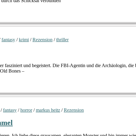
ch durch das Schicksal verbunden
/
fantasy
/
krimi
/
Rezension
/
thriller
 fasziniert und begeistert. Die FBI-Agentin und die Archäologin, die 
 Old Bones –
/
fantasy
/
horror
/
markus heitz
/
Rezension
mmel
tieren. Ich liebe diese grausamen, eleganten Monster und bin immer wi