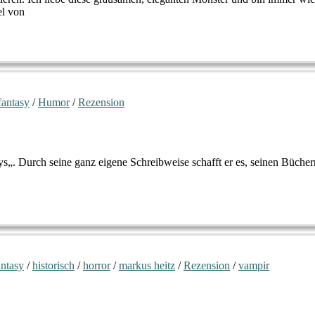
l von
fantasy
/
Humor
/
Rezension
. Durch seine ganz eigene Schreibweise schafft er es, seinen Bücher
antasy
/
historisch
/
horror
/
markus heitz
/
Rezension
/
vampir