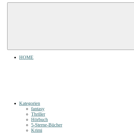
Zum
Gefühl
Gefühl
Inhalt
für
für
springen
Bücher
Bücher
HOME
Kategorien
fantasy
Thriller
Hörbuch
5-Sterne-Bücher
Krimi