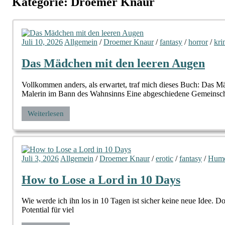
Kategorie:
Droemer Knaur
Juli 10, 2026
Allgemein
/
Droemer Knaur
/
fantasy
/
horror
/
kri
Das Mädchen mit den leeren Augen
Vollkommen anders, als erwartet, traf mich dieses Buch: Das 
Malerin im Bann des Wahnsinns Eine abgeschiedene Gemeinsch
Weiterlesen
Juli 3, 2026
Allgemein
/
Droemer Knaur
/
erotic
/
fantasy
/
Hum
How to Lose a Lord in 10 Days
Wie werde ich ihn los in 10 Tagen ist sicher keine neue Idee. Do
Potential für viel