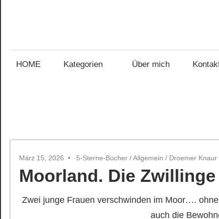
Zum
Inhalt
Gefühl
springen
Gefühl
für
Bücher
HOME
Kategorien
Über mich
Kontak
für
Bücher
März 15, 2026
5-Sterne-Bücher
/
Allgemein
/
Droemer Knaur
Moorland. Die Zwillinge
Zwei junge Frauen verschwinden im Moor…. ohne 
auch die Bewohn