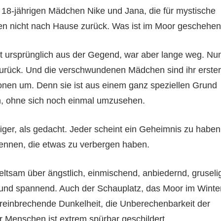
 18-jährigen Mädchen Nike und Jana, die für mystische
en nicht nach Hause zurück. Was ist im Moor geschehe
 ursprünglich aus der Gegend, war aber lange weg. Nu
r zurück. Und die verschwundenen Mädchen sind ihr erster
onen um. Denn sie ist aus einem ganz speziellen Grund
n, ohne sich noch einmal umzusehen.
eriger, als gedacht. Jeder scheint ein Geheimnis zu haben
kennen, die etwas zu verbergen haben.
seltsam über ängstlich, einmischend, anbiedernd, gruseli
t und spannend. Auch der Schauplatz, das Moor im Winter
ereinbrechende Dunkelheit, die Unberechenbarkeit der
r Menschen ist extrem spürbar geschildert.