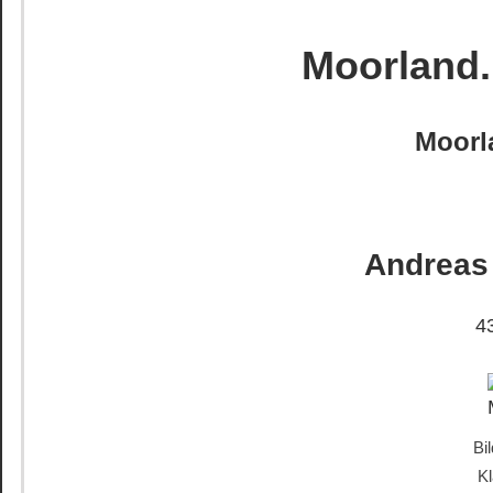
Moorland.
Moorl
Andreas
4
Bi
Kl