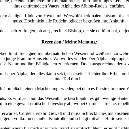
Tante, die eine Apotheke für Übernatürliches führt. Ihr ruhiges Leben e
ihres entfremdeten Vaters, Alpha des Albion-Rudels, entführt.
ner mächtigen Linie von Hexen mit Werwolfsmerkmalen entstammt – eine
muss. Doch nicht alle Rudelmitglieder begrüßen ihre Ankunft.
lia sich zu fragen, ob ausgerechnet Bishop, der sie entführt hat, derjen
Rezension / Meine Meinung:
eben führt. Sie agiert mit übernatürlichen Wesen und weiß sich zu wehr
die junge Frau im Haus eines Werwolfes wieder. Der Alpha entpuppt sic
 ihre 2. Natur und ihre Fähigkeiten zu erlernen. Doch ausgerechnet de
tyrannischer Alpha, der alles daran setzt, dass seine Tochter ihm Erben 
und Tod durch..
ch Cordelia in einem Machtkampf wieder, bei dem es für sie nur einen 
etails. Es wird sich auf das Wesentliche beschränkt, es gibt wenige Hi
d in eine gewalt-erotische Lovestory ab, wobei Cordelias freche, rebelli
 erwartet. Cordelia erfährt Gewalt und muss Schreckliches mit ansehen.
r, gerät vollkommen außer Kontrolle und schlägt mit aller Härte seiner
ten waren für mich eher verwirrend als erotisch. Nein, es wird nicht