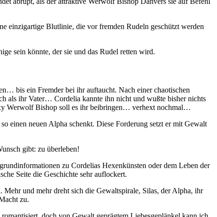
ndet abrupt, als der attraktive Werwolf Bishop Danvers sie auf Befehl
 einzigartige Blutlinie, die vor fremden Rudeln geschützt werden
ige sein könnte, der sie und das Rudel retten wird.
en… bis ein Fremder bei ihr auftaucht. Nach einer chaotischen
h als ihr Vater… Cordelia kannte ihn nicht und wußte bisher nichts
r sexy Werwolf Bishop soll es ihr beibringen… verhext nochmal…
und so einen neuen Alpha schenkt. Diese Forderung setzt er mit Gewalt
Wunsch gibt: zu überleben!
ntergrundinformationen zu Cordelias Hexenkünsten oder dem Leben der
sche Seite die Geschichte sehr auflockert.
 Mehr und mehr dreht sich die Gewaltspirale, Silas, der Alpha, ihr
 Macht zu.
s romantisiert, doch von Gewalt geprägtem Liebesgeplänkel kann ich