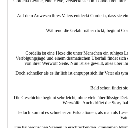
Cordelia Levine, eine Hexe, versteckt sich in London bei ihrer 
Auf dem Anwesen ihres Vaters entdeckt Cordelia, dass sie ei
Während die Gefahr näher rückt, beginnt Corde
Cordelia ist eine Hexe die unter Menschen ein ruhiges L
Verfolgungsjagd und einem dramatischen Überfall findet sich 
von ihrer Werwolf-Seite. Nun ist sie gewillt, alles über
Doch schneller als es ihr lieb ist entpuppt sich ihr Vater als 
Bald schon findet si
Die Geschichte beginnt sehr leicht, ohne viele überflüssige D
Werwölfe. Auch driftet die Story bal
Jedoch kommt es schneller zu Eskalationen, als man als Leser
Vate
Die halberotischen Szenen in erschreckenden, grausamen Momen