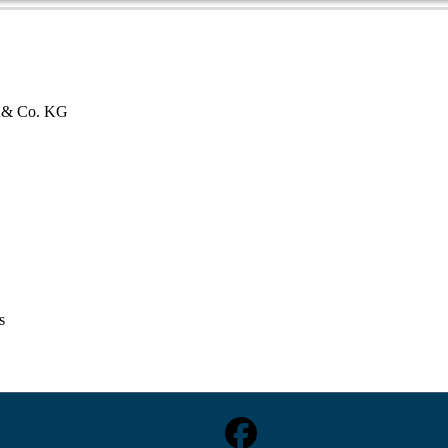
bH & Co. KG
s