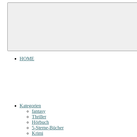
Zum
Gefühl
Gefühl
Inhalt
für
für
springen
Bücher
Bücher
HOME
Kategorien
fantasy
Thriller
Hörbuch
5-Sterne-Bücher
Krimi