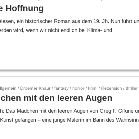
te Hoffnung
lesen, ein historischer Roman aus dem 19. Jh. Nun führt u
erden wird, wenn wir nicht endlich bei Klima- und
llgemein
/
Droemer Knaur
/
fantasy
/
horror
/
krimi
/
Rezension
/
thriller
chen mit den leeren Augen
ch: Das Mädchen mit den leeren Augen von Greg F. Gifune u
Kunst gefangen – eine junge Malerin im Bann des Wahnsinn