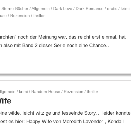
-Sterne-Bücher
/
Allgemein
/
Dark Love
/
Dark Romance
/
erotic
/
krimi
use
/
Rezension
/
thriller
rchten“ noch der Meinung war, das reicht erst einmal, hat
ch also mit Band 2 dieser Serie noch eine Chance…
llgemein
/
krimi
/
Random House
/
Rezension
/
thriller
ife
ne wilde, leicht witzige und fesselnde Story… leider konnte
st es hier: Happy Wife von Meredith Lavender , Kendall