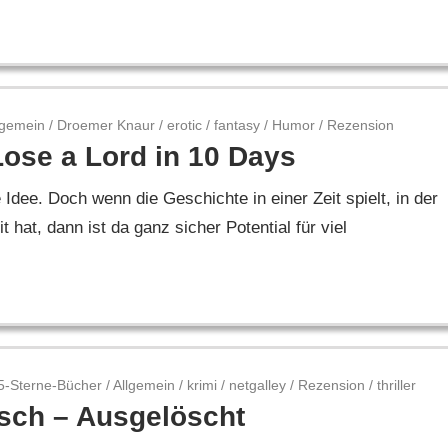
lgemein
/
Droemer Knaur
/
erotic
/
fantasy
/
Humor
/
Rezension
ose a Lord in 10 Days
 Idee. Doch wenn die Geschichte in einer Zeit spielt, in der
hat, dann ist da ganz sicher Potential für viel
5-Sterne-Bücher
/
Allgemein
/
krimi
/
netgalley
/
Rezension
/
thriller
lsch – Ausgelöscht