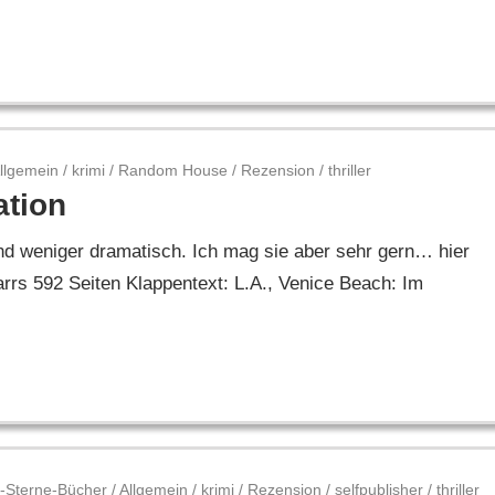
llgemein
/
krimi
/
Random House
/
Rezension
/
thriller
ation
und weniger dramatisch. Ich mag sie aber sehr gern… hier
rs 592 Seiten Klappentext: L.A., Venice Beach: Im
-Sterne-Bücher
/
Allgemein
/
krimi
/
Rezension
/
selfpublisher
/
thriller