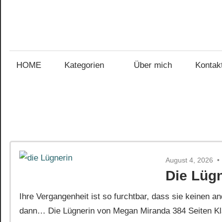
Zum
Inhalt
Gefühl
springen
Gefühl
für
Bücher
HOME
Kategorien
Über mich
Kontak
für
Bücher
August 4, 2026
Die Lüg
Ihre Vergangenheit ist so furchtbar, dass sie keinen
dann… Die Lügnerin von Megan Miranda 384 Seiten Kla