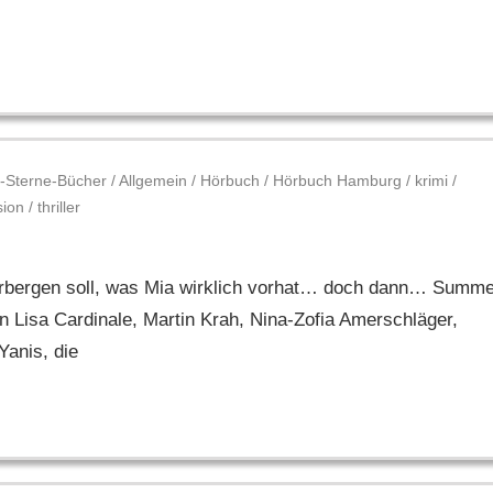
-Sterne-Bücher
/
Allgemein
/
Hörbuch
/
Hörbuch Hamburg
/
krimi
/
sion
/
thriller
verbergen soll, was Mia wirklich vorhat… doch dann… Summ
 Lisa Cardinale, Martin Krah, Nina-Zofia Amerschläger,
Yanis, die