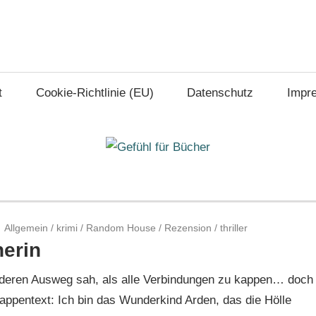
t
Cookie-Richtlinie (EU)
Datenschutz
Impr
Allgemein
/
krimi
/
Random House
/
Rezension
/
thriller
nerin
 anderen Ausweg sah, als alle Verbindungen zu kappen… doch
ppentext: Ich bin das Wunderkind Arden, das die Hölle