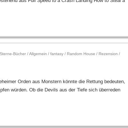
stehend aus Full Speed to a Crash Landing How to Steal a
-Sterne-Bücher
/
Allgemein
/
fantasy
/
Random House
/
Rezension
/
 geheimer Orden aus Monstern könnte die Rettung bedeuten,
pfen würden. Ob die Devils aus der Tiefe sich überreden