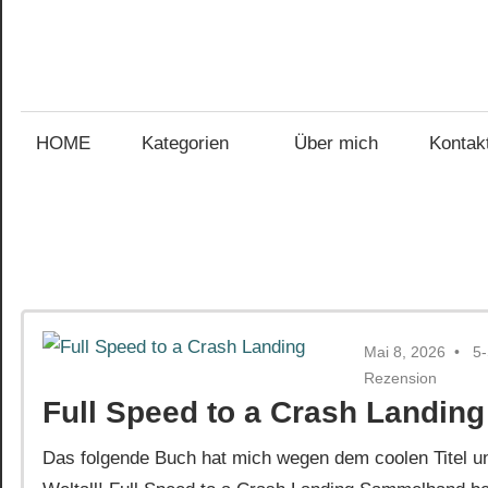
Zum
Inhalt
Gefühl
springen
Gefühl
für
Bücher
HOME
Kategorien
Über mich
Kontak
für
Bücher
Mai 8, 2026
5
Rezension
Full Speed to a Crash Landing
Das folgende Buch hat mich wegen dem coolen Titel u