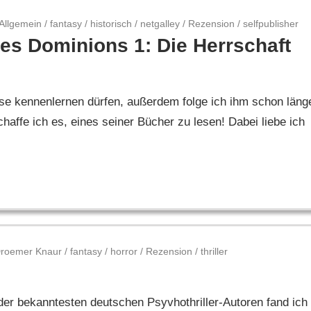
Allgemein
/
fantasy
/
historisch
/
netgalley
/
Rezension
/
selfpublisher
es Dominions 1: Die Herrschaft
se kennenlernen dürfen, außerdem folge ich ihm schon läng
ffe ich es, eines seiner Bücher zu lesen! Dabei liebe ich
roemer Knaur
/
fantasy
/
horror
/
Rezension
/
thriller
der bekanntesten deutschen Psyvhothriller-Autoren fand ich