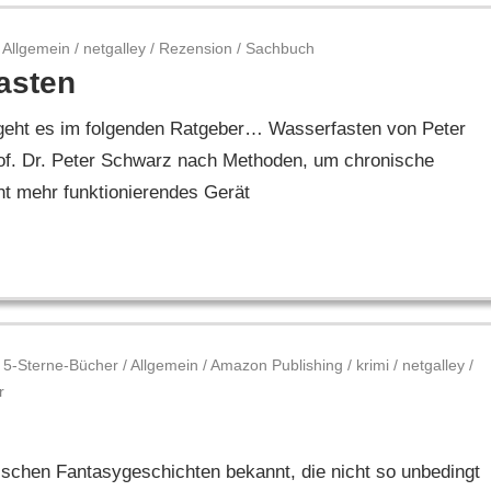
Allgemein
/
netgalley
/
Rezension
/
Sachbuch
asten
eht es im folgenden Ratgeber… Wasserfasten von Peter
rof. Dr. Peter Schwarz nach Methoden, um chronische
cht mehr funktionierendes Gerät
5-Sterne-Bücher
/
Allgemein
/
Amazon Publishing
/
krimi
/
netgalley
/
r
tischen Fantasygeschichten bekannt, die nicht so unbedingt