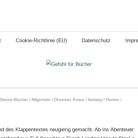
t
Cookie-Richtlinie (EU)
Datenschutz
Impr
-Sterne-Bücher
/
Allgemein
/
Droemer Knaur
/
fantasy
/
Humor
/
nd des Klappentextes neugierig gemacht. Ab ins Abenteuer