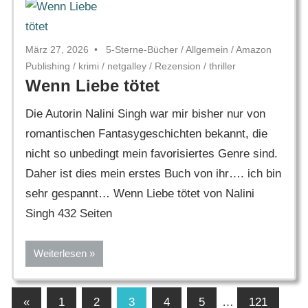
März 27, 2026
5-Sterne-Bücher
/
Allgemein
/
Amazon
Publishing
/
krimi
/
netgalley
/
Rezension
/
thriller
Wenn Liebe tötet
Die Autorin Nalini Singh war mir bisher nur von
romantischen Fantasygeschichten bekannt, die
nicht so unbedingt mein favorisiertes Genre sind.
Daher ist dies mein erstes Buch von ihr…. ich bin
sehr gespannt… Wenn Liebe tötet von Nalini
Singh 432 Seiten
Weiterlesen
Seitennummerierung
Vorherige
«
1
2
3
4
5
…
121