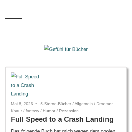
Zum
Gefühl
Inhalt
Gefühl
für
springen
Bücher
für
Bücher
Mai 8, 2026
5-Sterne-Bücher
/
Allgemein
/
Droemer
Knaur
/
fantasy
/
Humor
/
Rezension
Full Speed to a Crash Landing
Das folgende Buch hat mich wegen dem coolen