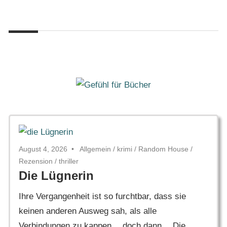
Zum
Gefühl
Inhalt
Gefühl
für
springen
Bücher
für
Bücher
August 4, 2026
Allgemein
/
krimi
/
Random House
/
Rezension
/
thriller
Die Lügnerin
Ihre Vergangenheit ist so furchtbar, dass sie
keinen anderen Ausweg sah, als alle
Verbindungen zu kappen… doch dann… Die