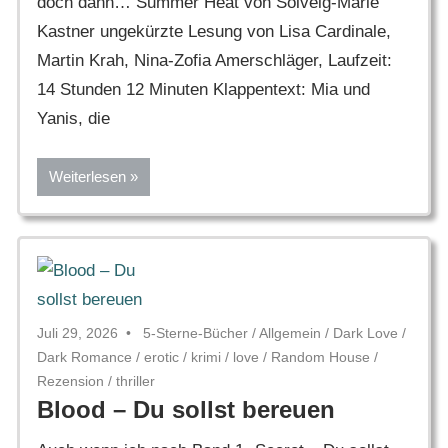
doch dann… Summer Heat von Solveig-Marie
Kastner ungekürzte Lesung von Lisa Cardinale,
Martin Krah, Nina-Zofia Amerschläger, Laufzeit:
14 Stunden 12 Minuten Klappentext: Mia und
Yanis, die
Weiterlesen
Juli 29, 2026
5-Sterne-Bücher
/
Allgemein
/
Dark Love
/
Dark Romance
/
erotic
/
krimi
/
love
/
Random House
/
Rezension
/
thriller
Blood – Du sollst bereuen