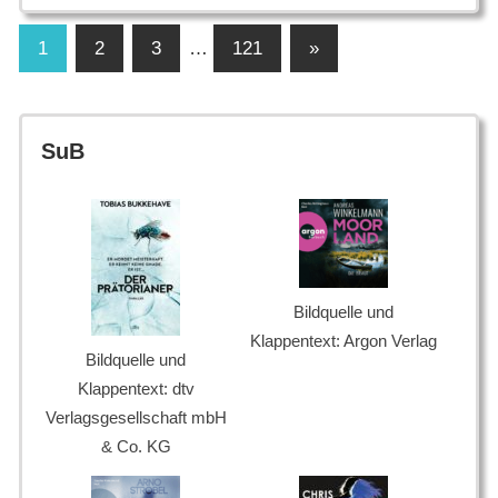
Seitennummerierung
Nächste
1
2
3
…
121
»
Beiträge
der
Beiträge
SuB
Bildquelle und
Klappentext: Argon Verlag
Bildquelle und
Klappentext: dtv
Verlagsgesellschaft mbH
& Co. KG