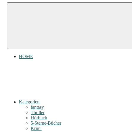
Zum
Gefühl
Inhalt
Gefühl
für
springen
Bücher
für
Bücher
HOME
Kategorien
fantasy
Thriller
Hörbuch
5-Sterne-Bücher
Krimi