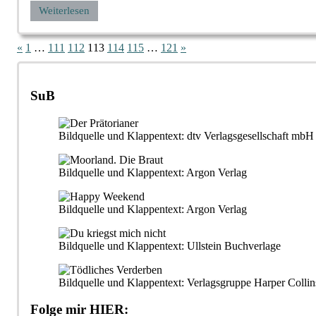
Weiterlesen
Seitennummerierung
Vorherige
Nächste
«
1
…
111
112
113
114
115
…
121
»
Beiträge
Beiträge
der
Beiträge
SuB
Bildquelle und Klappentext: dtv Verlagsgesellschaft m
Bildquelle und Klappentext: Argon Verlag
Bildquelle und Klappentext: Argon Verlag
Bildquelle und Klappentext: Ullstein Buchverlage
Bildquelle und Klappentext: Verlagsgruppe Harper Collin
Folge mir HIER: