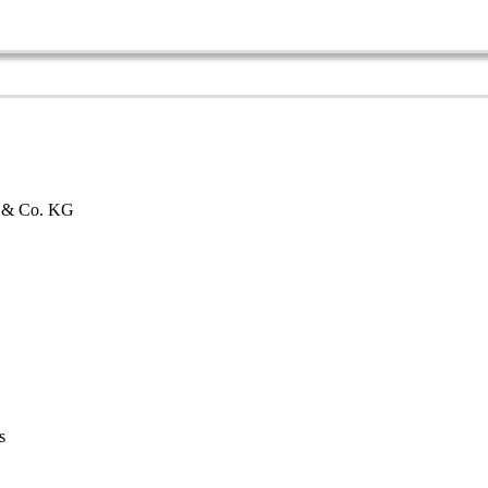
bH & Co. KG
s