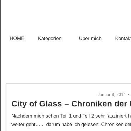
Zum
Inhalt
Gefühl
springen
Gefühl
für
Bücher
HOME
Kategorien
Über mich
Kontak
für
Bücher
Januar 8, 2014
City of Glass – Chroniken der 
Nachdem mich schon Teil 1 und Teil 2 sehr fasziniert h
weiter geht….. darum habe ich gelesen: Chroniken der