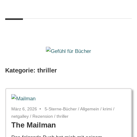
Zum
Gefühl
Inhalt
Gefühl
für
springen
Bücher
für
Bücher
Kategorie:
thriller
März 6, 2026
5-Sterne-Bücher
/
Allgemein
/
krimi
/
netgalley
/
Rezension
/
thriller
The Mailman