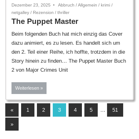
Dezember 23, 2025
Abbruch
/
Allgemein
/
krimi
/
netgalley
/
Rezension
/
thriller
The Puppet Master
Beim folgenden Buch hat mich einzig das Cover
dazu animiert, es zu lesen. Es handelt sich um
den 2. Teil einer Reihe, ich hoffte, trotzdem in die
Story hinein zu finden… The Puppet Master Buch
2 von Major Crimes Unit
Weiterlesen
Seitennummerierung
Vorherige
«
1
2
3
4
5
…
51
Beiträge
der
Nächste
»
Beiträge
Beiträge