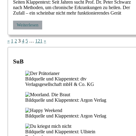
Seiten Klappentext: Seit Jahren sucht Prof. Dr. Peter Schwarz
nach Methoden, um chronische Erkrankungen zu heilen. Der
Zufall – ein scheinbar nicht mehr funktionierendes Gerät
Weiterlesen
Seitennummerierung
Vorherige
Nächste
«
1
2
3
4
5
…
121
»
Beiträge
Beiträge
der
Beiträge
SuB
Bildquelle und Klappentext: dtv
Verlagsgesellschaft mbH & Co. KG
Bildquelle und Klappentext: Argon Verlag
Bildquelle und Klappentext: Argon Verlag
Bildquelle und Klappentext: Ullstein