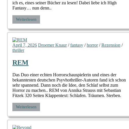
ich es, eines seiner Bücher zu lesen! Dabei liebe ich High
Fantasy… nun denn..
Weiterlesen
April 7, 2026
Droemer Knaur
/
fantasy
/
horror
/
Rezension
/
thriller
REM
Das Duo einer echten Horrorschauspielerin und eines der
bekanntesten deutschen Psyvhothriller-Autoren fand ich schon
sehr spannend. Dann noch die Idee, den Schlaf selbst zum
Horror zu machen.. REM von Annika Strauss mit Sebastian
Fitzek 320 Seiten Klappentext: Schlafen. Träumen. Sterben.
Weiterlesen