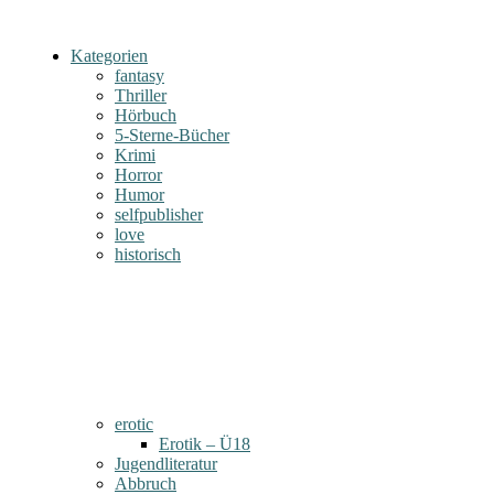
Kategorien
fantasy
Thriller
Hörbuch
5-Sterne-Bücher
Krimi
Horror
Humor
selfpublisher
love
historisch
erotic
Erotik – Ü18
Jugendliteratur
Abbruch