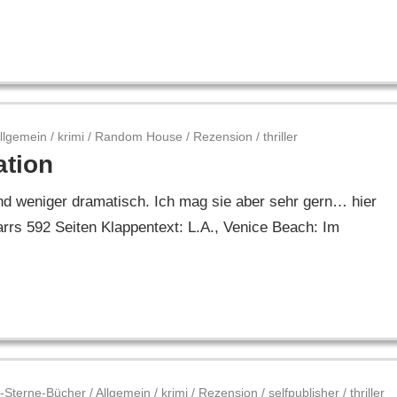
llgemein
/
krimi
/
Random House
/
Rezension
/
thriller
ation
und weniger dramatisch. Ich mag sie aber sehr gern… hier
rs 592 Seiten Klappentext: L.A., Venice Beach: Im
-Sterne-Bücher
/
Allgemein
/
krimi
/
Rezension
/
selfpublisher
/
thriller