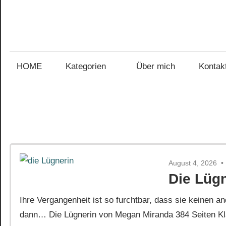
Zum
Inhalt
Gefühl
springen
Gefühl
für
Bücher
HOME
Kategorien
Über mich
Kontak
für
Bücher
August 4, 2026
Die Lüg
Ihre Vergangenheit ist so furchtbar, dass sie keinen
dann… Die Lügnerin von Megan Miranda 384 Seiten Kla