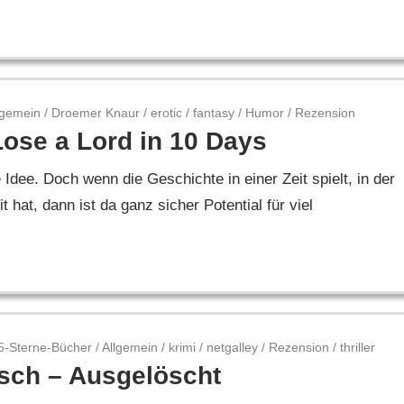
lgemein
/
Droemer Knaur
/
erotic
/
fantasy
/
Humor
/
Rezension
ose a Lord in 10 Days
 Idee. Doch wenn die Geschichte in einer Zeit spielt, in der
hat, dann ist da ganz sicher Potential für viel
5-Sterne-Bücher
/
Allgemein
/
krimi
/
netgalley
/
Rezension
/
thriller
lsch – Ausgelöscht