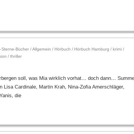
-Sterne-Bücher
/
Allgemein
/
Hörbuch
/
Hörbuch Hamburg
/
krimi
/
sion
/
thriller
verbergen soll, was Mia wirklich vorhat… doch dann… Summ
 Lisa Cardinale, Martin Krah, Nina-Zofia Amerschläger,
Yanis, die