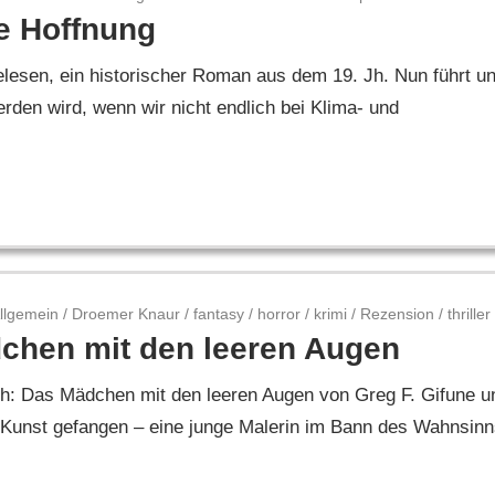
te Hoffnung
lesen, ein historischer Roman aus dem 19. Jh. Nun führt u
erden wird, wenn wir nicht endlich bei Klima- und
llgemein
/
Droemer Knaur
/
fantasy
/
horror
/
krimi
/
Rezension
/
thriller
chen mit den leeren Augen
ch: Das Mädchen mit den leeren Augen von Greg F. Gifune u
Kunst gefangen – eine junge Malerin im Bann des Wahnsinn