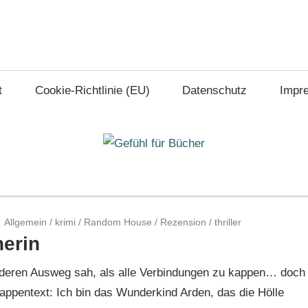
t
Cookie-Richtlinie (EU)
Datenschutz
Impr
Allgemein
/
krimi
/
Random House
/
Rezension
/
thriller
nerin
 anderen Ausweg sah, als alle Verbindungen zu kappen… doch
ppentext: Ich bin das Wunderkind Arden, das die Hölle