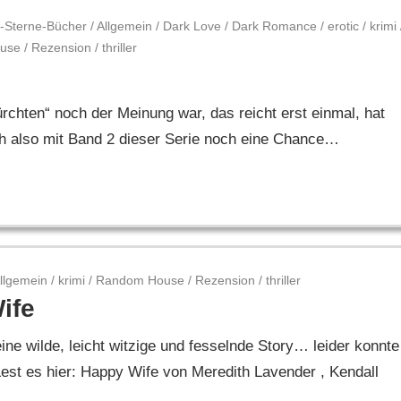
-Sterne-Bücher
/
Allgemein
/
Dark Love
/
Dark Romance
/
erotic
/
krimi
use
/
Rezension
/
thriller
rchten“ noch der Meinung war, das reicht erst einmal, hat
ch also mit Band 2 dieser Serie noch eine Chance…
llgemein
/
krimi
/
Random House
/
Rezension
/
thriller
ife
ne wilde, leicht witzige und fesselnde Story… leider konnte
st es hier: Happy Wife von Meredith Lavender , Kendall