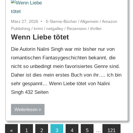
März 27, 2026
5-Sterne-Bücher
/
Allgemein
/
Amazon
Publishing
/
krimi
/
netgalley
/
Rezension
/
thriller
Wenn Liebe tötet
Die Autorin Nalini Singh war mir bisher nur von
romantischen Fantasygeschichten bekannt, die
nicht so unbedingt mein favorisiertes Genre sind.
Daher ist dies mein erstes Buch von ihr…. ich bin
sehr gespannt… Wenn Liebe tötet von Nalini
Singh 432 Seiten
Weiterlesen
Seitennummerierung
Vorherige
«
1
2
3
4
5
…
121