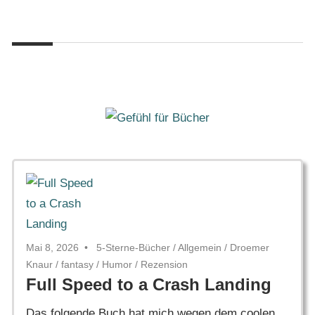
Zum
Gefühl
Inhalt
Gefühl
für
springen
Bücher
für
Bücher
Mai 8, 2026
5-Sterne-Bücher
/
Allgemein
/
Droemer
Knaur
/
fantasy
/
Humor
/
Rezension
Full Speed to a Crash Landing
Das folgende Buch hat mich wegen dem coolen