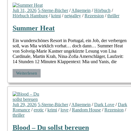
Juli 31, 2026
5-Sterne-Bücher
/
Allgemein
/
Hörbuch
/
Hörbuch Hamburg
/
krimi
/
netgalley
/
Rezension
/
thriller
Summer Heat
Ein wunderschönes Resort in Portugal, ein Job, der verbergen
soll, was Mia wirklich vorhat… doch dann… Summer Heat
von Solveig-Marie Kastner ungekürzte Lesung von Lisa
Cardinale, Martin Krah, Nina-Zofia Amerschläger, Laufzeit:
14 Stunden 12 Minuten Klappentext: Mia und Yanis, die
Weiterlesen
Juli 29, 2026
5-Sterne-Bücher
/
Allgemein
/
Dark Love
/
Dark
Romance
/
erotic
/
krimi
/
love
/
Random House
/
Rezension
/
thriller
Blood – Du sollst bereuen