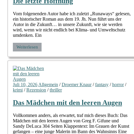
Die letzte Hoffnung
Vom folgenenden Autor habe ich zuletzt „Runaways“ gelesen,
ein historischer Roman aus dem 19. Jh. Nun führt uns der
Autor in die Zukunft… in unsere Zukunft, wie sie werden
wird, wenn wir nicht endlich bei Klima- und Umweltschutz
umdenken. Ein
Weiterlesen
Juli 10, 2026
Allgemein
/
Droemer Knaur
/
fantasy
/
horror
/
krimi
/
Rezension
/
thriller
Das Mädchen mit den leeren Augen
Vollkommen anders, als erwartet, traf mich dieses Buch: Das
Mädchen mit den leeren Augen von Greg F. Gifune und
Sandy DeLuca 304 Seiten Klappentext: Im Grauen der Kunst
gefangen – eine junge Malerin im Bann des Wahnsinns Eine