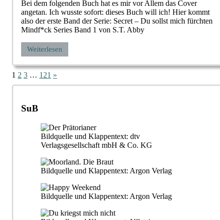
Bei dem folgenden Buch hat es mir vor Allem das Cover
angetan. Ich wusste sofort: dieses Buch will ich! Hier kommt
also der erste Band der Serie: Secret – Du sollst mich fürchten
Mindf*ck Series Band 1 von S.T. Abby
Weiterlesen
Seitennummerierung
Nächste
1
2
3
…
121
»
Beiträge
der
Beiträge
SuB
Bildquelle und Klappentext: dtv
Verlagsgesellschaft mbH & Co. KG
Bildquelle und Klappentext: Argon Verlag
Bildquelle und Klappentext: Argon Verlag