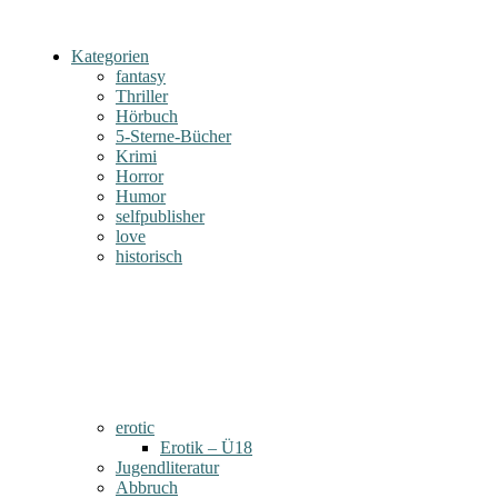
Kategorien
fantasy
Thriller
Hörbuch
5-Sterne-Bücher
Krimi
Horror
Humor
selfpublisher
love
historisch
erotic
Erotik – Ü18
Jugendliteratur
Abbruch