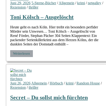
Juni 29, 2026
5-Sterne-Bücher
/
Allgemein
/
krimi
/
netgalley
/
Rezension
/
thriller
Toni Kölsch – Ausgelöscht
Heute geht es nach Köln. Hier treibt ein besonders perfider
Mörder sein Unwesen… Toni Kölsch – Ausgelöscht von
René Förder, Stephan Pächer 304 Seiten Klappentext: Ein
packender Serienkillerkrimi aus dem Herzen Kölns, der die
dunklen Seiten der Domstadt enthüllt –
Weiterlesen
Juni 26, 2026
Allgemein
/
Hörbuch
/
krimi
/
Random House
/
Rezension
/
thriller
Secret – Du sollst mich fürchten