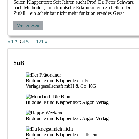
Seiten Klappentext: Seit Jahren sucht Prof. Dr. Peter Schwarz
nach Methoden, um chronische Erkrankungen zu heilen. Der
Zufall – ein scheinbar nicht mehr funktionierendes Gerät
Weiterlesen
Seitennummerierung
Vorherige
Nächste
«
1
2
3
4
5
…
121
»
Beiträge
Beiträge
der
Beiträge
SuB
Bildquelle und Klappentext: dtv
Verlagsgesellschaft mbH & Co. KG
Bildquelle und Klappentext: Argon Verlag
Bildquelle und Klappentext: Argon Verlag
Bildquelle und Klappentext: Ullstein