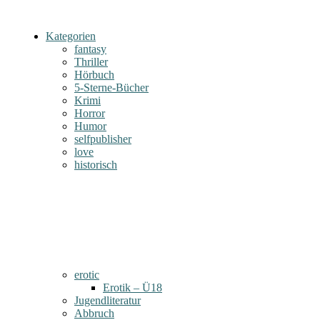
Kategorien
fantasy
Thriller
Hörbuch
5-Sterne-Bücher
Krimi
Horror
Humor
selfpublisher
love
historisch
erotic
Erotik – Ü18
Jugendliteratur
Abbruch