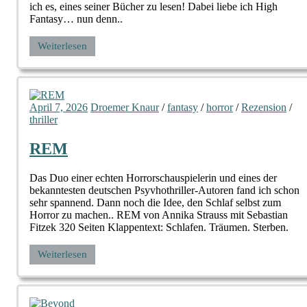
ich es, eines seiner Bücher zu lesen! Dabei liebe ich High
Fantasy… nun denn..
Weiterlesen
April 7, 2026
Droemer Knaur
/
fantasy
/
horror
/
Rezension
/
thriller
REM
Das Duo einer echten Horrorschauspielerin und eines der
bekanntesten deutschen Psyvhothriller-Autoren fand ich schon
sehr spannend. Dann noch die Idee, den Schlaf selbst zum
Horror zu machen.. REM von Annika Strauss mit Sebastian
Fitzek 320 Seiten Klappentext: Schlafen. Träumen. Sterben.
Weiterlesen