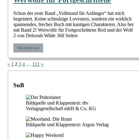
Werwölfe für Fortgeschrittene
Schon der erste Band „Vollmond für Anfänger“ hat mich
begeistert. Keine schnulzige Lovestory, sondern ein wirklich
spannendes, freches Buch mit kantigen Charakteren. Also her
mit Band 2! Werwölfe für Fortgeschrittene Red und der Wolf
2 von Deborah Wilde 368 Seiten
Weiterlesen
Seitennummerierung
Vorherige
Nächste
«
1
2
3
4
…
121
»
Beiträge
Beiträge
der
Beiträge
SuB
Bildquelle und Klappentext: dtv
Verlagsgesellschaft mbH & Co. KG
Bildquelle und Klappentext: Argon Verlag