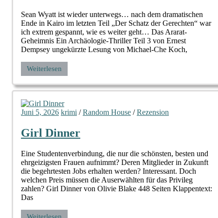
Sean Wyatt ist wieder unterwegs… nach dem dramatischen
Ende in Kairo im letzten Teil „Der Schatz der Gerechten“ war
ich extrem gespannt, wie es weiter geht… Das Ararat-
Geheimnis Ein Archäologie-Thriller Teil 3 von Ernest
Dempsey ungekürzte Lesung von Michael-Che Koch,
Weiterlesen
Juni 5, 2026
krimi
/
Random House
/
Rezension
Girl Dinner
Eine Studentenverbindung, die nur die schönsten, besten und
ehrgeizigsten Frauen aufnimmt? Deren Mitglieder in Zukunft
die begehrtesten Jobs erhalten werden? Interessant. Doch
welchen Preis müssen die Auserwählten für das Privileg
zahlen? Girl Dinner von Olivie Blake 448 Seiten Klappentext:
Das
Weiterlesen