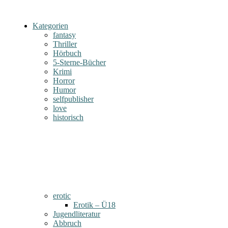
Kategorien
fantasy
Thriller
Hörbuch
5-Sterne-Bücher
Krimi
Horror
Humor
selfpublisher
love
historisch
erotic
Erotik – Ü18
Jugendliteratur
Abbruch