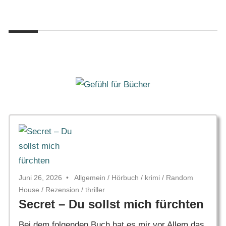
Zum
Gefühl
Inhalt
Gefühl
für
springen
Bücher
für
Bücher
Juni 26, 2026
Allgemein
/
Hörbuch
/
krimi
/
Random
House
/
Rezension
/
thriller
Secret – Du sollst mich fürchten
Bei dem folgenden Buch hat es mir vor Allem das