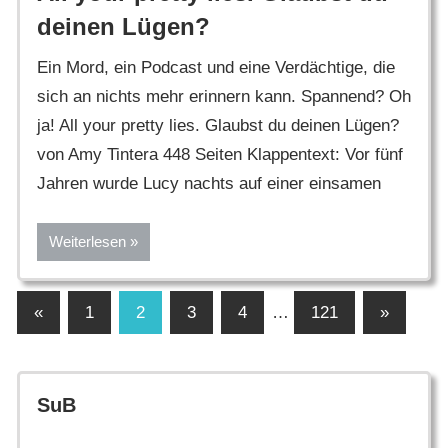
deinen Lügen?
Ein Mord, ein Podcast und eine Verdächtige, die
sich an nichts mehr erinnern kann. Spannend? Oh
ja! All your pretty lies. Glaubst du deinen Lügen?
von Amy Tintera 448 Seiten Klappentext: Vor fünf
Jahren wurde Lucy nachts auf einer einsamen
Weiterlesen
Seitennummerierung
Vorherige
Nächste
«
1
2
3
4
…
121
»
Beiträge
Beiträge
der
Beiträge
SuB