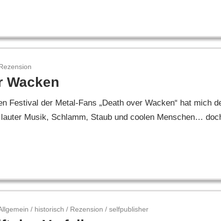
Rezension
er Wacken
n Festival der Metal-Fans „Death over Wacken“ hat mich d
 zu lauter Musik, Schlamm, Staub und coolen Menschen… doc
Allgemein
/
historisch
/
Rezension
/
selfpublisher