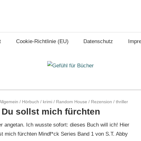
t
Cookie-Richtlinie (EU)
Datenschutz
Impr
Allgemein
/
Hörbuch
/
krimi
/
Random House
/
Rezension
/
thriller
 Du sollst mich fürchten
 angetan. Ich wusste sofort: dieses Buch will ich! Hier
st mich fürchten Mindf*ck Series Band 1 von S.T. Abby