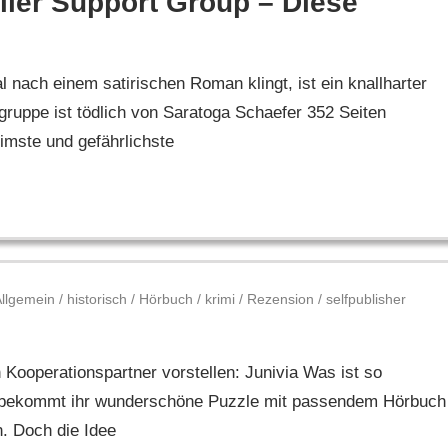
iller Support Group – Diese
l nach einem satirischen Roman klingt, ist ein knallharter
fegruppe ist tödlich von Saratoga Schaefer 352 Seiten
imste und gefährlichste
Allgemein
/
historisch
/
Hörbuch
/
krimi
/
Rezension
/
selfpublisher
Kooperationspartner vorstellen: Junivia Was ist so
 bekommt ihr wunderschöne Puzzle mit passendem Hörbuch
. Doch die Idee