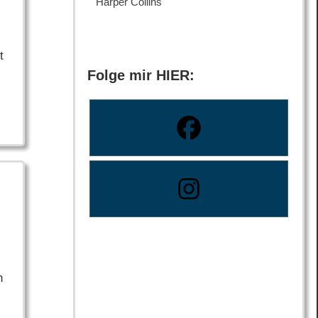
Harper Collins
t
Folge mir HIER:
n