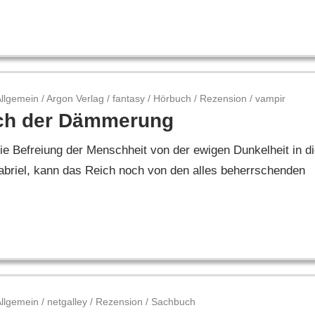
Allgemein
/
Argon Verlag
/
fantasy
/
Hörbuch
/
Rezension
/
vampir
ch der Dämmerung
e Befreiung der Menschheit von der ewigen Dunkelheit in d
Gabriel, kann das Reich noch von den alles beherrschenden
Allgemein
/
netgalley
/
Rezension
/
Sachbuch