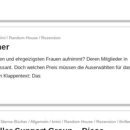
rimi
/
Random House
/
Rezension
ner
en und ehrgeizigsten Frauen aufnimmt? Deren Mitglieder in
essant. Doch welchen Preis müssen die Auserwählten für da
en Klappentext: Das
-Sterne-Bücher
/
Allgemein
/
krimi
/
Random House
/
Rezension
/
thrille