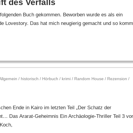
ft des Verfalls
m folgenden Buch gekommen. Beworben wurde es als ein
de Lovestory. Das hat mich neugierig gemacht und so komm
Allgemein
/
historisch
/
Hörbuch
/
krimi
/
Random House
/
Rezension
/
en Ende in Kairo im letzten Teil „Der Schatz der
t… Das Ararat-Geheimnis Ein Archäologie-Thriller Teil 3 vo
 Koch,