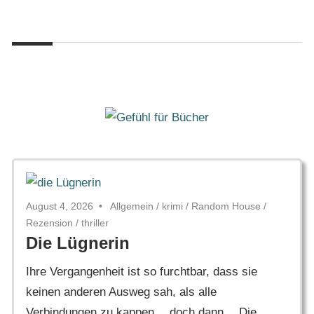
Zum
Gefühl
Inhalt
Gefühl
für
springen
Bücher
für
Bücher
August 4, 2026
Allgemein
/
krimi
/
Random House
/
Rezension
/
thriller
Die Lügnerin
Ihre Vergangenheit ist so furchtbar, dass sie
keinen anderen Ausweg sah, als alle
Verbindungen zu kappen… doch dann… Die