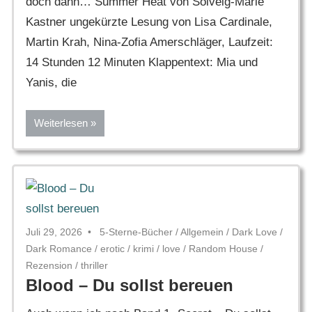
doch dann… Summer Heat von Solveig-Marie
Kastner ungekürzte Lesung von Lisa Cardinale,
Martin Krah, Nina-Zofia Amerschläger, Laufzeit:
14 Stunden 12 Minuten Klappentext: Mia und
Yanis, die
Weiterlesen
Juli 29, 2026
5-Sterne-Bücher
/
Allgemein
/
Dark Love
/
Dark Romance
/
erotic
/
krimi
/
love
/
Random House
/
Rezension
/
thriller
Blood – Du sollst bereuen