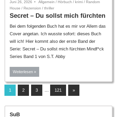
Juni 26, 2026
Allgemein
/
Hörbuch
/
krimi
/
Random
House
/
Rezension
/
thriller
Secret – Du sollst mich fürchten
Bei dem folgenden Buch hat es mir vor Allem das
Cover angetan. Ich wusste sofort: dieses Buch
will ich! Hier kommt also der erste Band der
Serie: Secret – Du sollst mich fürchten Mindf*ck
Series Band 1 von S.T. Abby
Weiterlesen
Seitennummerierung
Nächste
1
2
3
…
121
»
Beiträge
der
Beiträge
SuB