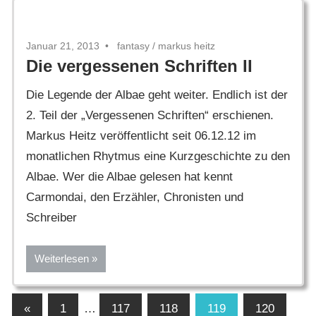
Januar 21, 2013
fantasy
/
markus heitz
Die vergessenen Schriften II
Die Legende der Albae geht weiter. Endlich ist der
2. Teil der „Vergessenen Schriften“ erschienen.
Markus Heitz veröffentlicht seit 06.12.12 im
monatlichen Rhytmus eine Kurzgeschichte zu den
Albae. Wer die Albae gelesen hat kennt
Carmondai, den Erzähler, Chronisten und
Schreiber
Weiterlesen
Seitennummerierung
Vorherige
«
1
…
117
118
119
120