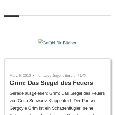
Zum
Gefühl
Inhalt
Gefühl
für
springen
Bücher
für
Bücher
März 9, 2013
fantasy
/
Jugendliteratur
/
LYX
Grim: Das Siegel des Feuers
Gerade ausgelesen: Grim: Das Siegel des Feuers
von Gesa Schwartz Klappentext: Der Pariser
Gargoyle Grim ist ein Schattenflügler, seine