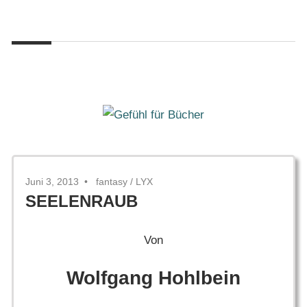
Zum
Gefühl
Inhalt
Gefühl
für
springen
Bücher
für
Bücher
Juni 3, 2013
fantasy
/
LYX
SEELENRAUB
Von
Wolfgang Hohlbein