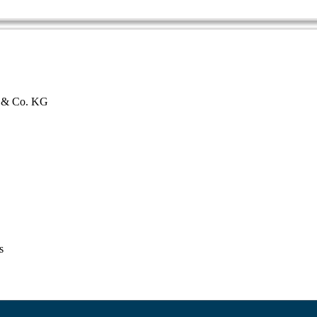
bH & Co. KG
s