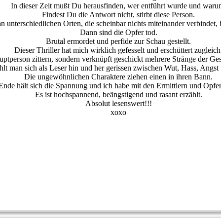
In dieser Zeit mußt Du herausfinden, wer entführt wurde und waru
Findest Du die Antwort nicht, stirbt diese Person.
 an unterschiedlichen Orten, die scheinbar nichts miteinander verbindet,
Dann sind die Opfer tod.
Brutal ermordet und perfide zur Schau gestellt.
Dieser Thriller hat mich wirklich gefesselt und erschüttert zugleich
uptperson zittern, sondern verknüpft geschickt mehrere Stränge der Ges
hlt man sich als Leser hin und her gerissen zwischen Wut, Hass, Angs
Die ungewöhnlichen Charaktere ziehen einen in ihren Bann.
nde hält sich die Spannung und ich habe mit den Ermittlern und Opfer
Es ist hochspannend, beängstigend und rasant erzählt.
Absolut lesenswert!!!
xoxo