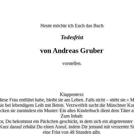
Heute möchte ich Euch das Buch
Todesfrist
von Andreas Gruber
vorstellen.
Klappentext:
 Frau entführt habe, bleibt sie am Leben. Falls nicht – stirbt sie.« M
lt sie bei lebendigem Leib mit Beton. Verzweifelt sucht die Münchner 
ecken sie zumindest ein Muster: Ein altes Kinderbuch dient dem Täter a
Zum Inhalt:
vor, Du bekommst ein Päckchen geschickt, in dem sich ein abgetrennter 
Kurz darauf erhälst Du einen Anruf, indem Dir jemand mit verzerrter 
eine Frist von 48 Stunden gibt.