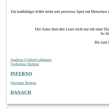
Ein kaltblütiger Killer treibt sein perverses Spiel mit Menschen
Der Autor lässt den Leser nicht nur mit einer Ha
So fü
Bis zum E
Andreas Gruber
Goldmann
Beitragsnavigation
Vorheriger Beitrag
INFERNO
Nächster Beitrag
DANACH