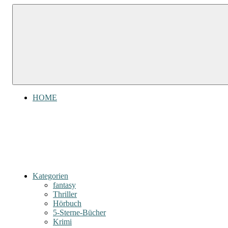
Zum
Gefühl
Gefühl
Inhalt
für
für
springen
Bücher
Bücher
HOME
Kategorien
fantasy
Thriller
Hörbuch
5-Sterne-Bücher
Krimi