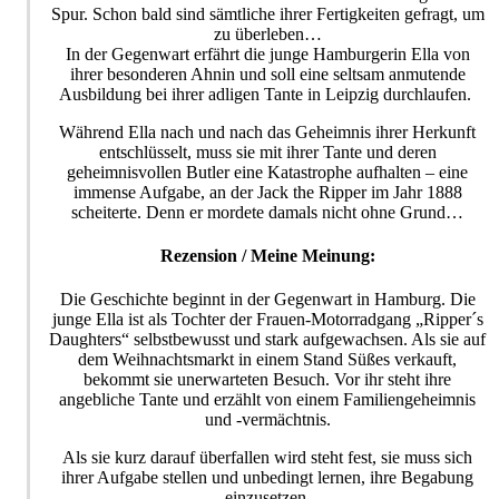
Spur. Schon bald sind sämtliche ihrer Fertigkeiten gefragt, um
zu überleben…
In der Gegenwart erfährt die junge Hamburgerin Ella von
ihrer besonderen Ahnin und soll eine seltsam anmutende
Ausbildung bei ihrer adligen Tante in Leipzig durchlaufen.
Während Ella nach und nach das Geheimnis ihrer Herkunft
entschlüsselt, muss sie mit ihrer Tante und deren
geheimnisvollen Butler eine Katastrophe aufhalten – eine
immense Aufgabe, an der Jack the Ripper im Jahr 1888
scheiterte. Denn er mordete damals nicht ohne Grund…
Rezension / Meine Meinung:
Die Geschichte beginnt in der Gegenwart in Hamburg. Die
junge Ella ist als Tochter der Frauen-Motorradgang „Ripper´s
Daughters“ selbstbewusst und stark aufgewachsen. Als sie auf
dem Weihnachtsmarkt in einem Stand Süßes verkauft,
bekommt sie unerwarteten Besuch. Vor ihr steht ihre
angebliche Tante und erzählt von einem Familiengeheimnis
und -vermächtnis.
Als sie kurz darauf überfallen wird steht fest, sie muss sich
ihrer Aufgabe stellen und unbedingt lernen, ihre Begabung
einzusetzen.