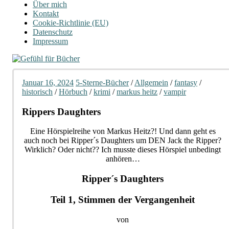
Über mich
Kontakt
Cookie-Richtlinie (EU)
Datenschutz
Impressum
Januar 16, 2024
5-Sterne-Bücher
/
Allgemein
/
fantasy
/
historisch
/
Hörbuch
/
krimi
/
markus heitz
/
vampir
Rippers Daughters
Eine Hörspielreihe von Markus Heitz?! Und dann geht es
auch noch bei Ripper´s Daughters um DEN Jack the Ripper?
Wirklich? Oder nicht?? Ich musste dieses Hörspiel unbedingt
anhören…
Ripper´s Daughters
Teil 1, Stimmen der Vergangenheit
von