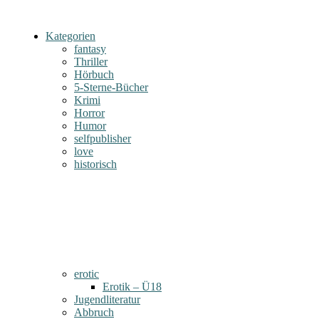
Kategorien
fantasy
Thriller
Hörbuch
5-Sterne-Bücher
Krimi
Horror
Humor
selfpublisher
love
historisch
erotic
Erotik – Ü18
Jugendliteratur
Abbruch