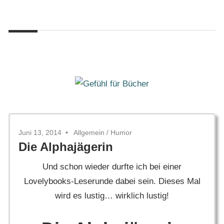
Zum
Gefühl
Inhalt
Gefühl
für
springen
Bücher
für
Bücher
Juni 13, 2014
Allgemein
/
Humor
Die Alphajägerin
Und schon wieder durfte ich bei einer
Lovelybooks-Leserunde dabei sein. Dieses Mal
wird es lustig… wirklich lustig!