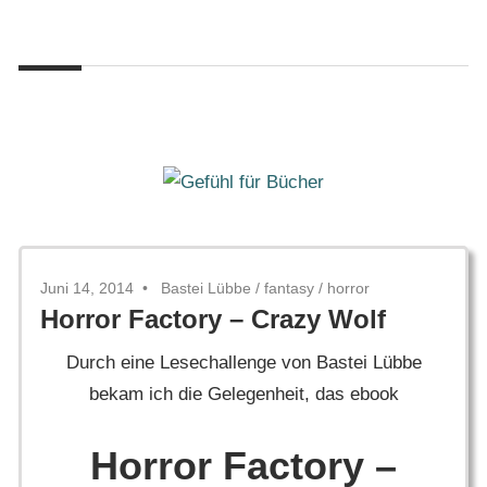
Zum
Gefühl
Inhalt
Gefühl
für
springen
Bücher
für
Bücher
Juni 14, 2014
Bastei Lübbe
/
fantasy
/
horror
Horror Factory – Crazy Wolf
Durch eine Lesechallenge von Bastei Lübbe
bekam ich die Gelegenheit, das ebook
Horror Factory –