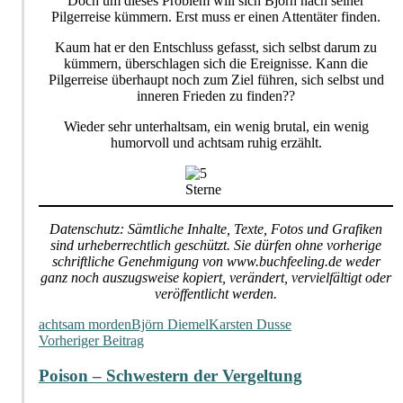
Doch um dieses Problem will sich Björn nach seiner
Pilgerreise kümmern. Erst muss er einen Attentäter finden.
Kaum hat er den Entschluss gefasst, sich selbst darum zu
kümmern, überschlagen sich die Ereignisse. Kann die
Pilgerreise überhaupt noch zum Ziel führen, sich selbst und
inneren Frieden zu finden??
Wieder sehr unterhaltsam, ein wenig brutal, ein wenig
humorvoll und achtsam ruhig erzählt.
Datenschutz: Sämtliche Inhalte, Texte, Fotos und Grafiken
sind urheberrechtlich geschützt. Sie dürfen ohne vorherige
schriftliche Genehmigung von www.buchfeeling.de weder
ganz noch auszugsweise kopiert, verändert, vervielfältigt oder
veröffentlicht werden.
achtsam morden
Björn Diemel
Karsten Dusse
Beitragsnavigation
Vorheriger Beitrag
Poison – Schwestern der Vergeltung