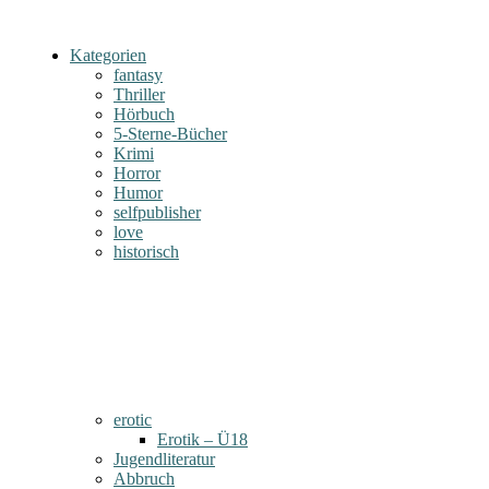
Kategorien
fantasy
Thriller
Hörbuch
5-Sterne-Bücher
Krimi
Horror
Humor
selfpublisher
love
historisch
erotic
Erotik – Ü18
Jugendliteratur
Abbruch