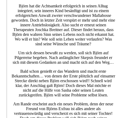
Björn hat die Achtsamkeit erfolgreich in seinen Alltag
integriert, sein inneres Kind besänftigt und ist zu einem
erfolgreichen Anwalt zweier verschwundener Mafiabosse
geworden. Doch in letzter Zeit verspürt er mehr und mehr eine
innere Antriebslosigkeit. Also sucht er erneut seinen
Therapeuten Joschka Breitner auf. Dieser findet heraus, dass
Björn den wahren Sinn seines Lebens noch nicht erkannt hat.
Wo will er hin? Wie soll sein Leben weiter verlaufen? Was
sind seine Wünsche und Träume?
Um sich dessen bewußt zu werden, soll sich Björn auf
Pilgerreise begeben. Nach anfänglicher Skepsis freundet er
sich mit diesem Gedanken an und macht sich auf den Weg…
Bald schon genießt er das Wandern und macht erste
Bekanntschaften… von denen der Erste plötzlich auf einsamer
Strecke direkt neben Björn erschossen wird!! Schnell wird
klar, der Anschlag galt Björn! Doch dieses Mal möchte er
nicht auf die Hilfe von Sasha oder seinen Leuten
zurückgreifen. Björn will seine Probleme selbst lösen.
Am Rande erscheint auch ein neues Problem, denn der neue
Freund von Björns Exfrau ist alles andere als
vertrauenswürdig und verscherzt es sich mit seiner Tochter!