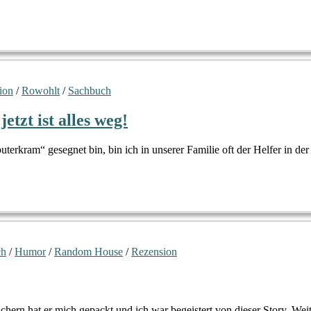
ion
/
Rowohlt
/
Sachbuch
etzt ist alles weg!
terkram“ gesegnet bin, bin ich in unserer Familie oft der Helfer in 
ch
/
Humor
/
Random House
/
Rezension
üchern hat er mich gepackt und ich war begeistert von dieser Story. 