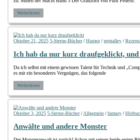
zu: Minen der Macht Band 3 Der Grauzorn von Fünf Federn:
Weiterlesen
Oktober 21, 2025
5-Sterne-Bücher
/
Humor
/
netgalley
/
Rezens
Ich hab da nur kurz draufgeklickt, und j
Da ich selbst mit einem gewissen Talent für Technik und „Compu
es mir ein besonderes Vergnügen, das folgende
Weiterlesen
Oktober 3, 2025
5-Sterne-Bücher
/
Allgemein
/
fantasy
/
Hörbu
Anwälte und andere Monster
Der Monsteranwalt ist zurück! Schon mit seinen beide ersten B