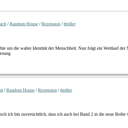
uch
/
Random House
/
Rezension
/
thriller
e um die wahre Identität der Menschheit. Nun folgt ein Wettlauf der
Lesung
mi
/
Random House
/
Rezension
/
thriller
 doch ich bin zuversichtlich, dass ich auch bei Band 2 in die neue Rei