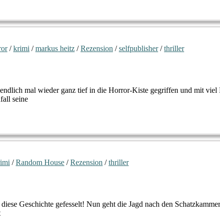
ror
/
krimi
/
markus heitz
/
Rezension
/
selfpublisher
/
thriller
endlich mal wieder ganz tief in die Horror-Kiste gegriffen und mit 
all seine
rimi
/
Random House
/
Rezension
/
thriller
diese Geschichte gefesselt! Nun geht die Jagd nach den Schatzkammern 
t