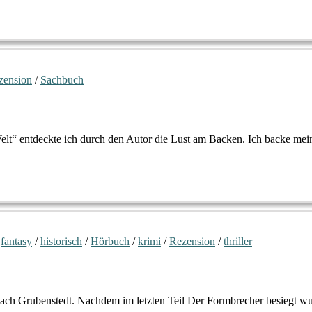
zension
/
Sachbuch
t“ entdeckte ich durch den Autor die Lust am Backen. Ich backe mein
/
fantasy
/
historisch
/
Hörbuch
/
krimi
/
Rezension
/
thriller
 nach Grubenstedt. Nachdem im letzten Teil Der Formbrecher besiegt 