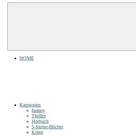
Zum
Gefühl
Gefühl
Inhalt
für
für
springen
Bücher
Bücher
HOME
Kategorien
fantasy
Thriller
Hörbuch
5-Sterne-Bücher
Krimi