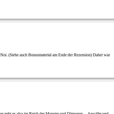
der Not. (Siehe auch Bonusmaterial am Ende der Rezension) Daher war
Weiter geht es also im Reich der Monster und Dämonen… Anwälte und