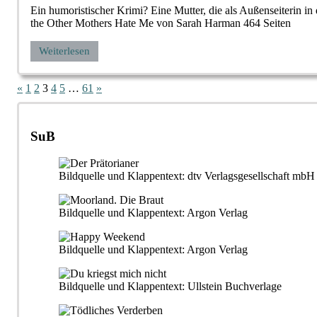
Ein humoristischer Krimi? Eine Mutter, die als Außenseiterin i
the Other Mothers Hate Me von Sarah Harman 464 Seiten
Weiterlesen
Seitennummerierung
Vorherige
Nächste
«
1
2
3
4
5
…
61
»
Beiträge
Beiträge
der
Beiträge
SuB
Bildquelle und Klappentext: dtv Verlagsgesellschaft m
Bildquelle und Klappentext: Argon Verlag
Bildquelle und Klappentext: Argon Verlag
Bildquelle und Klappentext: Ullstein Buchverlage