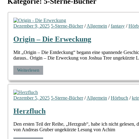
Kategorie:
5-Sterne-Bücher
Dezember 9, 2025
5-Sterne-Bücher
/
Allgemein
/
fantasy
/
Hörb
Origin – Die Erweckung
Mit „Origin – Die Entdeckung“ begann eine spannende Geschicht
daraus.. Origin – Die Erweckung von Joshua Tree ungekürzte 
Weiterlesen
Dezember 5, 2025
5-Sterne-Bücher
/
Allgemein
/
Hörbuch
/
kri
Herzfluch
Den ersten Teil der Reihe, „Herzgrab“, habe ich nicht gelesen,
von Andreas Gruber ungekürzte Lesung von Achim