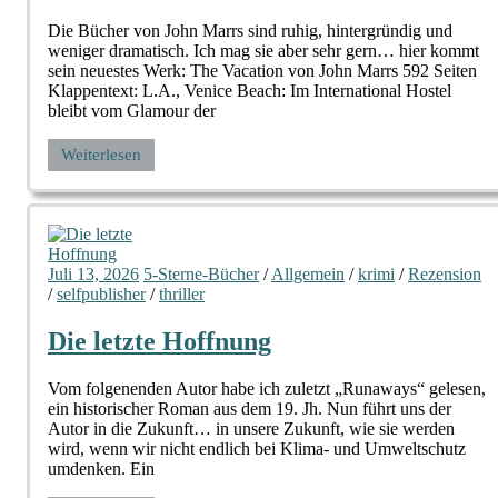
Die Bücher von John Marrs sind ruhig, hintergründig und
weniger dramatisch. Ich mag sie aber sehr gern… hier kommt
sein neuestes Werk: The Vacation von John Marrs 592 Seiten
Klappentext: L.A., Venice Beach: Im International Hostel
bleibt vom Glamour der
Weiterlesen
Juli 13, 2026
5-Sterne-Bücher
/
Allgemein
/
krimi
/
Rezension
/
selfpublisher
/
thriller
Die letzte Hoffnung
Vom folgenenden Autor habe ich zuletzt „Runaways“ gelesen,
ein historischer Roman aus dem 19. Jh. Nun führt uns der
Autor in die Zukunft… in unsere Zukunft, wie sie werden
wird, wenn wir nicht endlich bei Klima- und Umweltschutz
umdenken. Ein