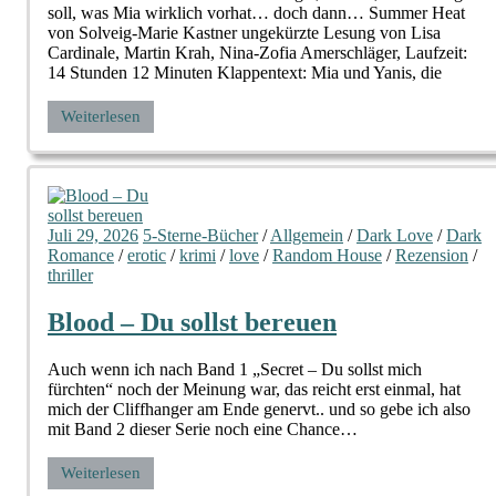
soll, was Mia wirklich vorhat… doch dann… Summer Heat
von Solveig-Marie Kastner ungekürzte Lesung von Lisa
Cardinale, Martin Krah, Nina-Zofia Amerschläger, Laufzeit:
14 Stunden 12 Minuten Klappentext: Mia und Yanis, die
Weiterlesen
Juli 29, 2026
5-Sterne-Bücher
/
Allgemein
/
Dark Love
/
Dark
Romance
/
erotic
/
krimi
/
love
/
Random House
/
Rezension
/
thriller
Blood – Du sollst bereuen
Auch wenn ich nach Band 1 „Secret – Du sollst mich
fürchten“ noch der Meinung war, das reicht erst einmal, hat
mich der Cliffhanger am Ende genervt.. und so gebe ich also
mit Band 2 dieser Serie noch eine Chance…
Weiterlesen