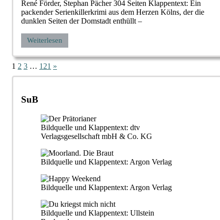
René Förder, Stephan Pächer 304 Seiten Klappentext: Ein
packender Serienkillerkrimi aus dem Herzen Kölns, der die
dunklen Seiten der Domstadt enthüllt –
Weiterlesen
Seitennummerierung
Nächste
1
2
3
…
121
»
Beiträge
der
Beiträge
SuB
Bildquelle und Klappentext: dtv
Verlagsgesellschaft mbH & Co. KG
Bildquelle und Klappentext: Argon Verlag
Bildquelle und Klappentext: Argon Verlag
Bildquelle und Klappentext: Ullstein