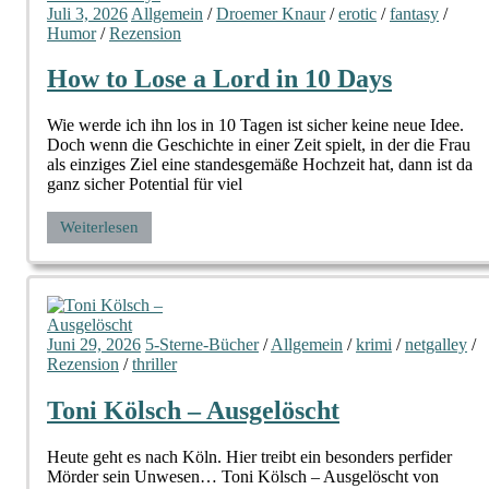
Juli 3, 2026
Allgemein
/
Droemer Knaur
/
erotic
/
fantasy
/
Humor
/
Rezension
How to Lose a Lord in 10 Days
Wie werde ich ihn los in 10 Tagen ist sicher keine neue Idee.
Doch wenn die Geschichte in einer Zeit spielt, in der die Frau
als einziges Ziel eine standesgemäße Hochzeit hat, dann ist da
ganz sicher Potential für viel
Weiterlesen
Juni 29, 2026
5-Sterne-Bücher
/
Allgemein
/
krimi
/
netgalley
/
Rezension
/
thriller
Toni Kölsch – Ausgelöscht
Heute geht es nach Köln. Hier treibt ein besonders perfider
Mörder sein Unwesen… Toni Kölsch – Ausgelöscht von