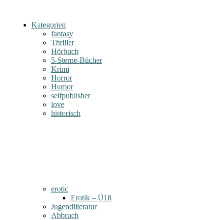
Kategorien
fantasy
Thriller
Hörbuch
5-Sterne-Bücher
Krimi
Horror
Humor
selfpublisher
love
historisch
erotic
Erotik – Ü18
Jugendliteratur
Abbruch