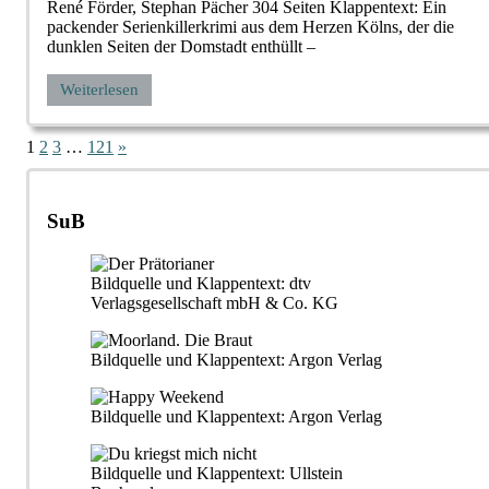
René Förder, Stephan Pächer 304 Seiten Klappentext: Ein
packender Serienkillerkrimi aus dem Herzen Kölns, der die
dunklen Seiten der Domstadt enthüllt –
Weiterlesen
Seitennummerierung
Nächste
1
2
3
…
121
»
Beiträge
der
Beiträge
SuB
Bildquelle und Klappentext: dtv
Verlagsgesellschaft mbH & Co. KG
Bildquelle und Klappentext: Argon Verlag
Bildquelle und Klappentext: Argon Verlag
Bildquelle und Klappentext: Ullstein