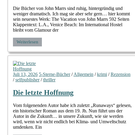
Die Bücher von John Marrs sind ruhig, hintergründig und
weniger dramatisch. Ich mag sie aber sehr gern… hier kommt
sein neuestes Werk: The Vacation von John Marrs 592 Seiten
Klappentext: L.A., Venice Beach: Im International Hostel
bleibt vom Glamour der
Weiterlesen
Juli 13, 2026
5-Sterne-Bücher
/
Allgemein
/
krimi
/
Rezension
/
selfpublisher
/
thriller
Die letzte Hoffnung
Vom folgenenden Autor habe ich zuletzt „Runaways“ gelesen,
ein historischer Roman aus dem 19. Jh. Nun führt uns der
Autor in die Zukunft… in unsere Zukunft, wie sie werden
wird, wenn wir nicht endlich bei Klima- und Umweltschutz
umdenken. Ein