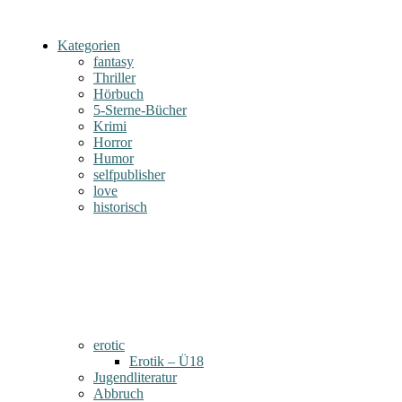
Kategorien
fantasy
Thriller
Hörbuch
5-Sterne-Bücher
Krimi
Horror
Humor
selfpublisher
love
historisch
erotic
Erotik – Ü18
Jugendliteratur
Abbruch