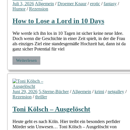
Juli 3, 2026
Allgemein
/
Droemer Knaur
/
erotic
/
fantasy
/
Humor
/
Rezension
How to Lose a Lord in 10 Days
Wie werde ich ihn los in 10 Tagen ist sicher keine neue Idee.
Doch wenn die Geschichte in einer Zeit spielt, in der die Frau
als einziges Ziel eine standesgemäße Hochzeit hat, dann ist da
ganz sicher Potential für viel
Weiterlesen
Juni 29, 2026
5-Sterne-Bücher
/
Allgemein
/
krimi
/
netgalley
/
Rezension
/
thriller
Toni Kölsch – Ausgelöscht
Heute geht es nach Köln. Hier treibt ein besonders perfider
Mörder sein Unwesen… Toni Kölsch – Ausgelöscht von