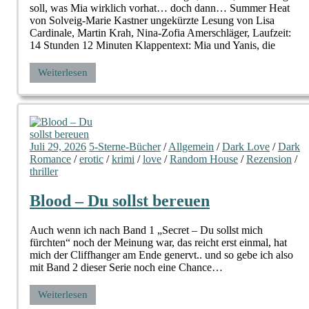
soll, was Mia wirklich vorhat… doch dann… Summer Heat
von Solveig-Marie Kastner ungekürzte Lesung von Lisa
Cardinale, Martin Krah, Nina-Zofia Amerschläger, Laufzeit:
14 Stunden 12 Minuten Klappentext: Mia und Yanis, die
Weiterlesen
Juli 29, 2026
5-Sterne-Bücher
/
Allgemein
/
Dark Love
/
Dark
Romance
/
erotic
/
krimi
/
love
/
Random House
/
Rezension
/
thriller
Blood – Du sollst bereuen
Auch wenn ich nach Band 1 „Secret – Du sollst mich
fürchten“ noch der Meinung war, das reicht erst einmal, hat
mich der Cliffhanger am Ende genervt.. und so gebe ich also
mit Band 2 dieser Serie noch eine Chance…
Weiterlesen