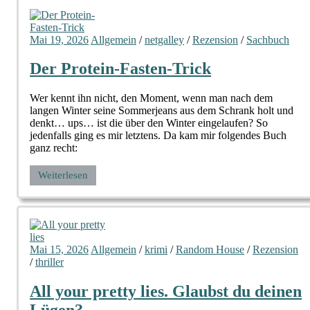
Mai 19, 2026
Allgemein
/
netgalley
/
Rezension
/
Sachbuch
Der Protein-Fasten-Trick
Wer kennt ihn nicht, den Moment, wenn man nach dem
langen Winter seine Sommerjeans aus dem Schrank holt und
denkt… ups… ist die über den Winter eingelaufen? So
jedenfalls ging es mir letztens. Da kam mir folgendes Buch
ganz recht:
Weiterlesen
Mai 15, 2026
Allgemein
/
krimi
/
Random House
/
Rezension
/
thriller
All your pretty lies. Glaubst du deinen