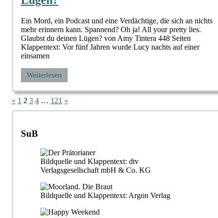
Lügen?
Ein Mord, ein Podcast und eine Verdächtige, die sich an nichts
mehr erinnern kann. Spannend? Oh ja! All your pretty lies.
Glaubst du deinen Lügen? von Amy Tintera 448 Seiten
Klappentext: Vor fünf Jahren wurde Lucy nachts auf einer
einsamen
Weiterlesen
Seitennummerierung
Vorherige
Nächste
«
1
2
3
4
…
121
»
Beiträge
Beiträge
der
Beiträge
SuB
Bildquelle und Klappentext: dtv
Verlagsgesellschaft mbH & Co. KG
Bildquelle und Klappentext: Argon Verlag