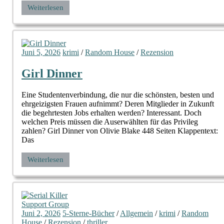
Weiterlesen
Juni 5, 2026
krimi
/
Random House
/
Rezension
Girl Dinner
Eine Studentenverbindung, die nur die schönsten, besten und
ehrgeizigsten Frauen aufnimmt? Deren Mitglieder in Zukunft
die begehrtesten Jobs erhalten werden? Interessant. Doch
welchen Preis müssen die Auserwählten für das Privileg
zahlen? Girl Dinner von Olivie Blake 448 Seiten Klappentext:
Das
Weiterlesen
Juni 2, 2026
5-Sterne-Bücher
/
Allgemein
/
krimi
/
Random
House
/
Rezension
/
thriller