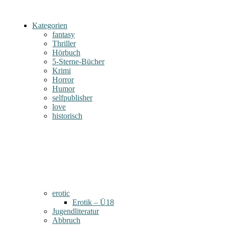
Kategorien
fantasy
Thriller
Hörbuch
5-Sterne-Bücher
Krimi
Horror
Humor
selfpublisher
love
historisch
erotic
Erotik – Ü18
Jugendliteratur
Abbruch