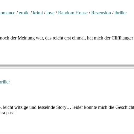
Romance
/
erotic
/
krimi
/
love
/
Random House
/
Rezension
/
thriller
och der Meinung war, das reicht erst einmal, hat mich der Cliffhanger
hriller
, leicht witzige und fesselnde Story… leider konnte mich die Geschic
ra passt