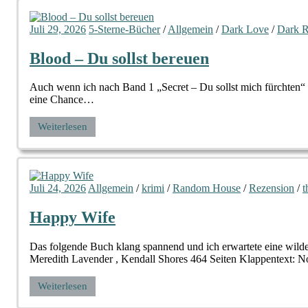
Juli 29, 2026
5-Sterne-Bücher
/
Allgemein
/
Dark Love
/
Dark 
Blood – Du sollst bereuen
Auch wenn ich nach Band 1 „Secret – Du sollst mich fürchten“ n
eine Chance…
Weiterlesen
Juli 24, 2026
Allgemein
/
krimi
/
Random House
/
Rezension
/
t
Happy Wife
Das folgende Buch klang spannend und ich erwartete eine wilde
Meredith Lavender , Kendall Shores 464 Seiten Klappentext: No
Weiterlesen