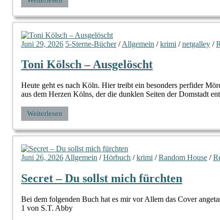
Juni 29, 2026
5-Sterne-Bücher
/
Allgemein
/
krimi
/
netgalley
/
R
Toni Kölsch – Ausgelöscht
Heute geht es nach Köln. Hier treibt ein besonders perfider M
aus dem Herzen Kölns, der die dunklen Seiten der Domstadt ent
Weiterlesen
Juni 26, 2026
Allgemein
/
Hörbuch
/
krimi
/
Random House
/
R
Secret – Du sollst mich fürchten
Bei dem folgenden Buch hat es mir vor Allem das Cover angetan.
1 von S.T. Abby