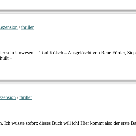
ezension
/
thriller
örder sein Unwesen… Toni Kölsch – Ausgelöscht von René Förder, Steph
hüllt –
ezension
/
thriller
 Ich wusste sofort: dieses Buch will ich! Hier kommt also der erste B