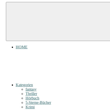
Zum
Gefühl
Inhalt
Gefühl
für
springen
Bücher
für
Bücher
HOME
Kategorien
fantasy
Thriller
Hörbuch
5-Sterne-Bücher
Krimi