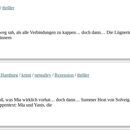
/
thriller
 Ausweg sah, als alle Verbindungen zu kappen… doch dann… Die Lügneri
rinnern
 Hamburg
/
krimi
/
netgalley
/
Rezension
/
thriller
 soll, was Mia wirklich vorhat… doch dann… Summer Heat von Solveig
pentext: Mia und Yanis, die