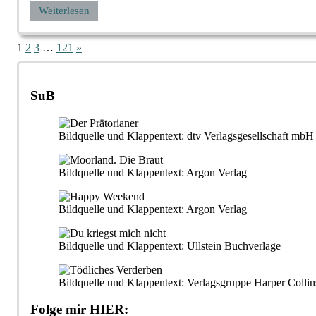
Weiterlesen
Seitennummerierung
Nächste
1
2
3
…
121
»
Beiträge
der
Beiträge
SuB
Bildquelle und Klappentext: dtv Verlagsgesellschaft m
Bildquelle und Klappentext: Argon Verlag
Bildquelle und Klappentext: Argon Verlag
Bildquelle und Klappentext: Ullstein Buchverlage
Bildquelle und Klappentext: Verlagsgruppe Harper Collin
Folge mir HIER: