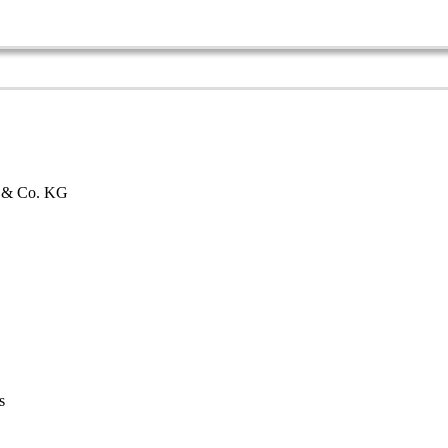
bH & Co. KG
s