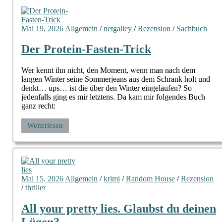
Mai 19, 2026
Allgemein
/
netgalley
/
Rezension
/
Sachbuch
Der Protein-Fasten-Trick
Wer kennt ihn nicht, den Moment, wenn man nach dem
langen Winter seine Sommerjeans aus dem Schrank holt und
denkt… ups… ist die über den Winter eingelaufen? So
jedenfalls ging es mir letztens. Da kam mir folgendes Buch
ganz recht:
Weiterlesen
Mai 15, 2026
Allgemein
/
krimi
/
Random House
/
Rezension
/
thriller
All your pretty lies. Glaubst du deinen