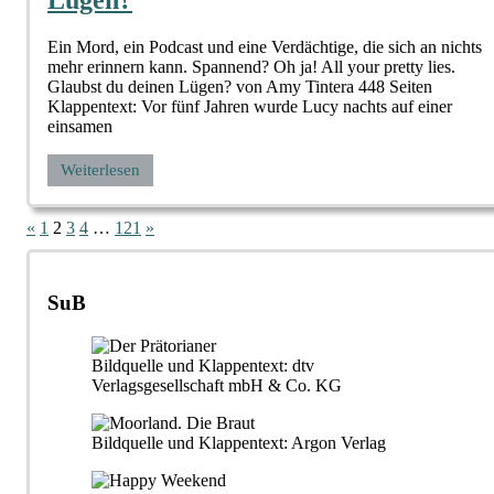
Lügen?
Ein Mord, ein Podcast und eine Verdächtige, die sich an nichts
mehr erinnern kann. Spannend? Oh ja! All your pretty lies.
Glaubst du deinen Lügen? von Amy Tintera 448 Seiten
Klappentext: Vor fünf Jahren wurde Lucy nachts auf einer
einsamen
Weiterlesen
Seitennummerierung
Vorherige
Nächste
«
1
2
3
4
…
121
»
Beiträge
Beiträge
der
Beiträge
SuB
Bildquelle und Klappentext: dtv
Verlagsgesellschaft mbH & Co. KG
Bildquelle und Klappentext: Argon Verlag