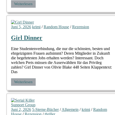
Weiterlesen
Juni 5, 2026
krimi
/
Random House
/
Rezension
Girl Dinner
Eine Studentenverbindung, die nur die schönsten, besten und
ehrgeizigsten Frauen aufnimmt? Deren Mitglieder in Zukunft
die begehrtesten Jobs erhalten werden? Interessant. Doch
welchen Preis müssen die Auserwählten für das Privileg
zahlen? Girl Dinner von Olivie Blake 448 Seiten Klappentext:
Das
Weiterlesen
Juni 2, 2026
5-Sterne-Bücher
/
Allgemein
/
krimi
/
Random
House
/
Rezension
/
thriller