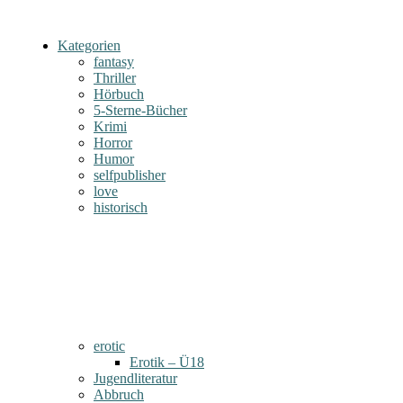
Kategorien
fantasy
Thriller
Hörbuch
5-Sterne-Bücher
Krimi
Horror
Humor
selfpublisher
love
historisch
erotic
Erotik – Ü18
Jugendliteratur
Abbruch