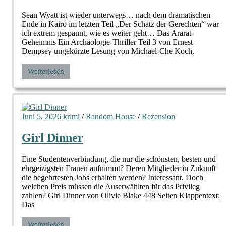
Sean Wyatt ist wieder unterwegs… nach dem dramatischen
Ende in Kairo im letzten Teil „Der Schatz der Gerechten“ war
ich extrem gespannt, wie es weiter geht… Das Ararat-
Geheimnis Ein Archäologie-Thriller Teil 3 von Ernest
Dempsey ungekürzte Lesung von Michael-Che Koch,
Weiterlesen
Juni 5, 2026
krimi
/
Random House
/
Rezension
Girl Dinner
Eine Studentenverbindung, die nur die schönsten, besten und
ehrgeizigsten Frauen aufnimmt? Deren Mitglieder in Zukunft
die begehrtesten Jobs erhalten werden? Interessant. Doch
welchen Preis müssen die Auserwählten für das Privileg
zahlen? Girl Dinner von Olivie Blake 448 Seiten Klappentext:
Das
Weiterlesen