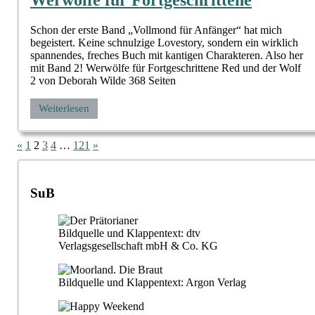
Werwölfe für Fortgeschrittene
Schon der erste Band „Vollmond für Anfänger“ hat mich
begeistert. Keine schnulzige Lovestory, sondern ein wirklich
spannendes, freches Buch mit kantigen Charakteren. Also her
mit Band 2! Werwölfe für Fortgeschrittene Red und der Wolf
2 von Deborah Wilde 368 Seiten
Weiterlesen
Seitennummerierung
Vorherige
Nächste
«
1
2
3
4
…
121
»
Beiträge
Beiträge
der
Beiträge
SuB
Bildquelle und Klappentext: dtv
Verlagsgesellschaft mbH & Co. KG
Bildquelle und Klappentext: Argon Verlag