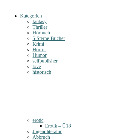
Kategorien
fantasy
Thriller
Hörbuch
5-Sterne-Bücher
Krimi
Horror
Humor
selfpublisher
love
historisch
erotic
Erotik – Ü18
Jugendliteratur
Abbruch