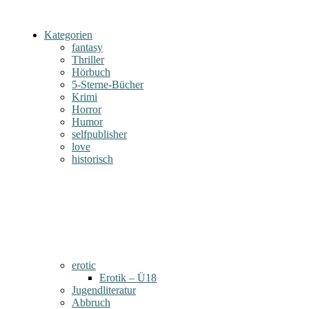
Kategorien
fantasy
Thriller
Hörbuch
5-Sterne-Bücher
Krimi
Horror
Humor
selfpublisher
love
historisch
erotic
Erotik – Ü18
Jugendliteratur
Abbruch