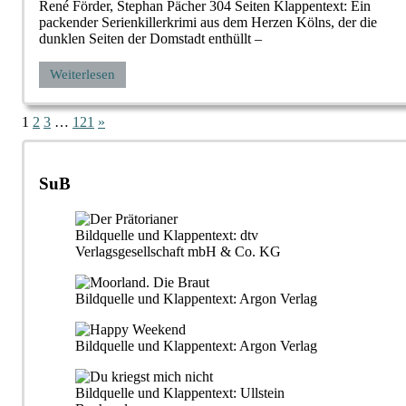
René Förder, Stephan Pächer 304 Seiten Klappentext: Ein
packender Serienkillerkrimi aus dem Herzen Kölns, der die
dunklen Seiten der Domstadt enthüllt –
Weiterlesen
Seitennummerierung
Nächste
1
2
3
…
121
»
Beiträge
der
Beiträge
SuB
Bildquelle und Klappentext: dtv
Verlagsgesellschaft mbH & Co. KG
Bildquelle und Klappentext: Argon Verlag
Bildquelle und Klappentext: Argon Verlag
Bildquelle und Klappentext: Ullstein