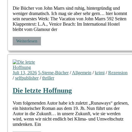
Die Bücher von John Marrs sind ruhig, hintergründig und
weniger dramatisch. Ich mag sie aber sehr gern… hier kommt
sein neuestes Werk: The Vacation von John Marrs 592 Seiten
Klappentext: L.A., Venice Beach: Im International Hostel
bleibt vom Glamour der
Weiterlesen
Juli 13, 2026
5-Sterne-Bücher
/
Allgemein
/
krimi
/
Rezension
/
selfpublisher
/
thriller
Die letzte Hoffnung
Vom folgenenden Autor habe ich zuletzt „Runaways“ gelesen,
ein historischer Roman aus dem 19. Jh. Nun führt uns der
Autor in die Zukunft… in unsere Zukunft, wie sie werden
wird, wenn wir nicht endlich bei Klima- und Umweltschutz
umdenken. Ein