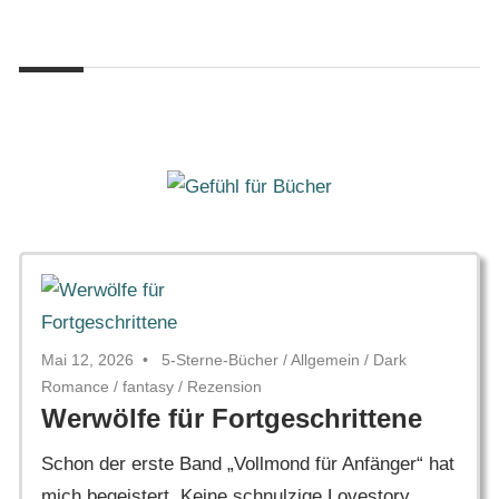
Zum
Gefühl
Inhalt
Gefühl
für
springen
Bücher
für
Bücher
Mai 12, 2026
5-Sterne-Bücher
/
Allgemein
/
Dark
Romance
/
fantasy
/
Rezension
Werwölfe für Fortgeschrittene
Schon der erste Band „Vollmond für Anfänger“ hat
mich begeistert. Keine schnulzige Lovestory,