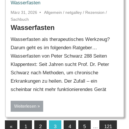
März 31, 2026
Allgemein
/
netgalley
/
Rezension
/
Sachbuch
Wasserfasten
Wasserfasten als therapeutisches Werkzeug?
Darum geht es im folgenden Ratgeber…
Wasserfasten von Peter Schwarz 288 Seiten
Klappentext: Seit Jahren sucht Prof. Dr. Peter
Schwarz nach Methoden, um chronische
Erkrankungen zu heilen. Der Zufall – ein
scheinbar nicht mehr funktionierendes Gerät
Weiterlesen
Seitennummerierung
Vorherige
«
1
2
3
4
5
…
121