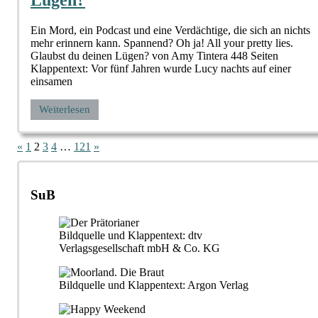
Lügen?
Ein Mord, ein Podcast und eine Verdächtige, die sich an nichts
mehr erinnern kann. Spannend? Oh ja! All your pretty lies.
Glaubst du deinen Lügen? von Amy Tintera 448 Seiten
Klappentext: Vor fünf Jahren wurde Lucy nachts auf einer
einsamen
Weiterlesen
Seitennummerierung
Vorherige
Nächste
«
1
2
3
4
…
121
»
Beiträge
Beiträge
der
Beiträge
SuB
Bildquelle und Klappentext: dtv
Verlagsgesellschaft mbH & Co. KG
Bildquelle und Klappentext: Argon Verlag