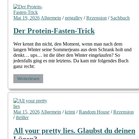
Mai 19, 2026
Allgemein
/
netgalley
/
Rezension
/
Sachbuch
Der Protein-Fasten-Trick
Wer kennt ihn nicht, den Moment, wenn man nach dem
langen Winter seine Sommerjeans aus dem Schrank holt und
denkt… ups… ist die über den Winter eingelaufen? So
jedenfalls ging es mir letztens. Da kam mir folgendes Buch
ganz recht:
Weiterlesen
Mai 15, 2026
Allgemein
/
krimi
/
Random House
/
Rezension
/
thriller
All your pretty lies. Glaubst du deinen