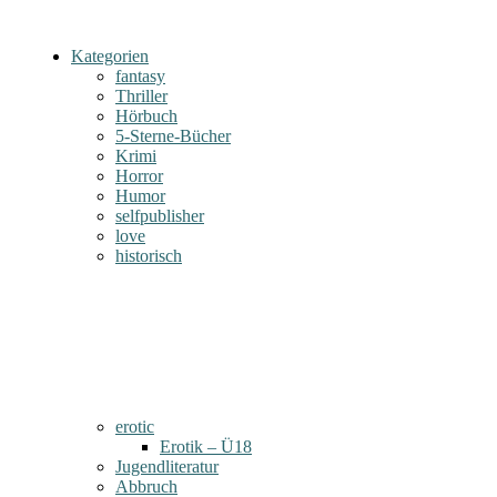
Kategorien
fantasy
Thriller
Hörbuch
5-Sterne-Bücher
Krimi
Horror
Humor
selfpublisher
love
historisch
erotic
Erotik – Ü18
Jugendliteratur
Abbruch