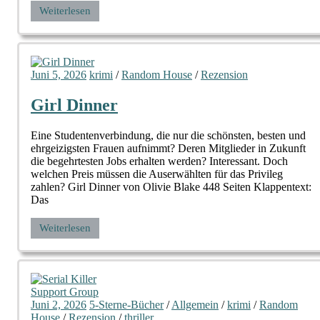
Weiterlesen
Juni 5, 2026
krimi
/
Random House
/
Rezension
Girl Dinner
Eine Studentenverbindung, die nur die schönsten, besten und
ehrgeizigsten Frauen aufnimmt? Deren Mitglieder in Zukunft
die begehrtesten Jobs erhalten werden? Interessant. Doch
welchen Preis müssen die Auserwählten für das Privileg
zahlen? Girl Dinner von Olivie Blake 448 Seiten Klappentext:
Das
Weiterlesen
Juni 2, 2026
5-Sterne-Bücher
/
Allgemein
/
krimi
/
Random
House
/
Rezension
/
thriller