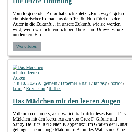
Die letzte Hoffnung
Vom folgenenden Autor habe ich zuletzt „Runaways“ gelesen,
ein historischer Roman aus dem 19. Jh. Nun führt uns der
Autor in die Zukunft… in unsere Zukunft, wie sie werden
wird, wenn wir nicht endlich bei Klima- und Umweltschutz
umdenken. Ein
Weiterlesen
Juli 10, 2026
Allgemein
/
Droemer Knaur
/
fantasy
/
horror
/
krimi
/
Rezension
/
thriller
Das Mädchen mit den leeren Augen
Vollkommen anders, als erwartet, traf mich dieses Buch: Das
Mädchen mit den leeren Augen von Greg F. Gifune und
Sandy DeLuca 304 Seiten Klappentext: Im Grauen der Kunst
gefangen – eine junge Malerin im Bann des Wahnsinns Eine