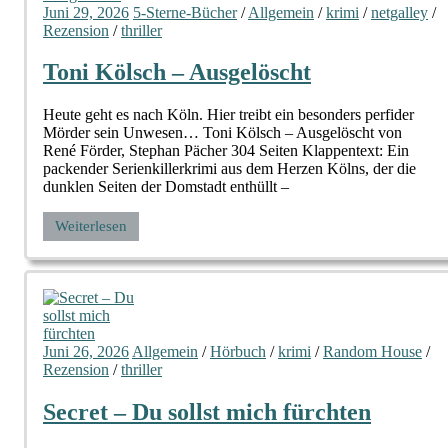
Juni 29, 2026
5-Sterne-Bücher
/
Allgemein
/
krimi
/
netgalley
/
Rezension
/
thriller
Toni Kölsch – Ausgelöscht
Heute geht es nach Köln. Hier treibt ein besonders perfider
Mörder sein Unwesen… Toni Kölsch – Ausgelöscht von
René Förder, Stephan Pächer 304 Seiten Klappentext: Ein
packender Serienkillerkrimi aus dem Herzen Kölns, der die
dunklen Seiten der Domstadt enthüllt –
Weiterlesen
Juni 26, 2026
Allgemein
/
Hörbuch
/
krimi
/
Random House
/
Rezension
/
thriller
Secret – Du sollst mich fürchten