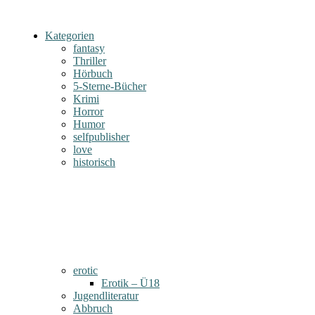
Kategorien
fantasy
Thriller
Hörbuch
5-Sterne-Bücher
Krimi
Horror
Humor
selfpublisher
love
historisch
erotic
Erotik – Ü18
Jugendliteratur
Abbruch