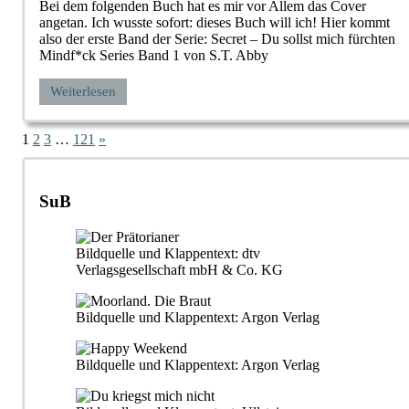
Bei dem folgenden Buch hat es mir vor Allem das Cover
angetan. Ich wusste sofort: dieses Buch will ich! Hier kommt
also der erste Band der Serie: Secret – Du sollst mich fürchten
Mindf*ck Series Band 1 von S.T. Abby
Weiterlesen
Seitennummerierung
Nächste
1
2
3
…
121
»
Beiträge
der
Beiträge
SuB
Bildquelle und Klappentext: dtv
Verlagsgesellschaft mbH & Co. KG
Bildquelle und Klappentext: Argon Verlag
Bildquelle und Klappentext: Argon Verlag