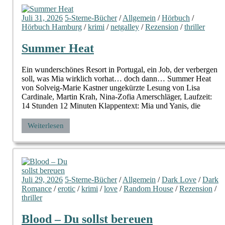
Juli 31, 2026
5-Sterne-Bücher
/
Allgemein
/
Hörbuch
/
Hörbuch Hamburg
/
krimi
/
netgalley
/
Rezension
/
thriller
Summer Heat
Ein wunderschönes Resort in Portugal, ein Job, der verbergen
soll, was Mia wirklich vorhat… doch dann… Summer Heat
von Solveig-Marie Kastner ungekürzte Lesung von Lisa
Cardinale, Martin Krah, Nina-Zofia Amerschläger, Laufzeit:
14 Stunden 12 Minuten Klappentext: Mia und Yanis, die
Weiterlesen
Juli 29, 2026
5-Sterne-Bücher
/
Allgemein
/
Dark Love
/
Dark
Romance
/
erotic
/
krimi
/
love
/
Random House
/
Rezension
/
thriller
Blood – Du sollst bereuen