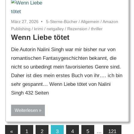
März 27, 2026
5-Sterne-Bücher
/
Allgemein
/
Amazon
Publishing
/
krimi
/
netgalley
/
Rezension
/
thriller
Wenn Liebe tötet
Die Autorin Nalini Singh war mir bisher nur von
romantischen Fantasygeschichten bekannt, die
nicht so unbedingt mein favorisiertes Genre sind.
Daher ist dies mein erstes Buch von ihr…. ich bin
sehr gespannt… Wenn Liebe tötet von Nalini
Singh 432 Seiten
Weiterlesen
Seitennummerierung
Vorherige
«
1
2
3
4
5
…
121