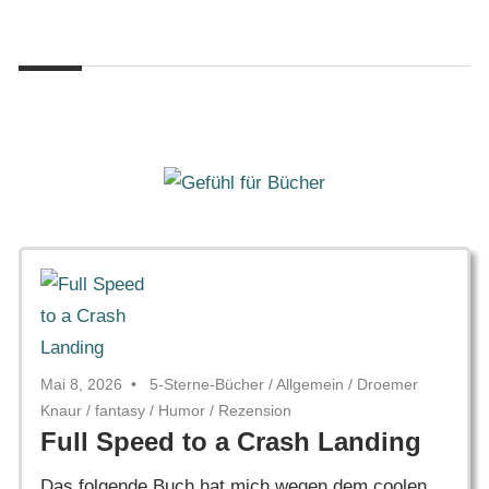
Zum
Gefühl
Inhalt
Gefühl
für
springen
Bücher
für
Bücher
Mai 8, 2026
5-Sterne-Bücher
/
Allgemein
/
Droemer
Knaur
/
fantasy
/
Humor
/
Rezension
Full Speed to a Crash Landing
Das folgende Buch hat mich wegen dem coolen