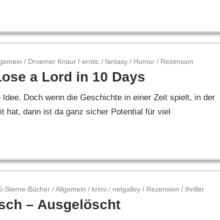
lgemein
/
Droemer Knaur
/
erotic
/
fantasy
/
Humor
/
Rezension
ose a Lord in 10 Days
 Idee. Doch wenn die Geschichte in einer Zeit spielt, in der
hat, dann ist da ganz sicher Potential für viel
5-Sterne-Bücher
/
Allgemein
/
krimi
/
netgalley
/
Rezension
/
thriller
lsch – Ausgelöscht