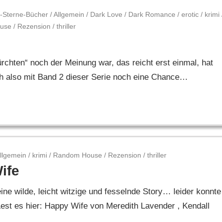
-Sterne-Bücher
/
Allgemein
/
Dark Love
/
Dark Romance
/
erotic
/
krimi
use
/
Rezension
/
thriller
rchten“ noch der Meinung war, das reicht erst einmal, hat
ch also mit Band 2 dieser Serie noch eine Chance…
llgemein
/
krimi
/
Random House
/
Rezension
/
thriller
ife
ne wilde, leicht witzige und fesselnde Story… leider konnte
st es hier: Happy Wife von Meredith Lavender , Kendall