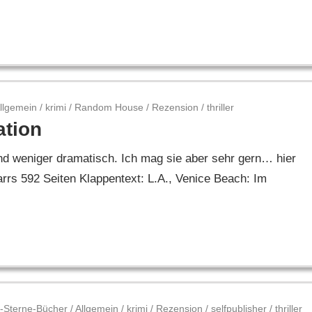
llgemein
/
krimi
/
Random House
/
Rezension
/
thriller
ation
und weniger dramatisch. Ich mag sie aber sehr gern… hier
rs 592 Seiten Klappentext: L.A., Venice Beach: Im
-Sterne-Bücher
/
Allgemein
/
krimi
/
Rezension
/
selfpublisher
/
thriller