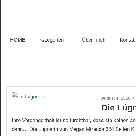
Zum
Inhalt
Gefühl
springen
Gefühl
für
Bücher
HOME
Kategorien
Über mich
Kontak
für
Bücher
August 4, 2026
Die Lüg
Ihre Vergangenheit ist so furchtbar, dass sie keinen
dann… Die Lügnerin von Megan Miranda 384 Seiten Kla