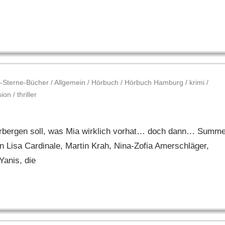
-Sterne-Bücher
/
Allgemein
/
Hörbuch
/
Hörbuch Hamburg
/
krimi
/
sion
/
thriller
verbergen soll, was Mia wirklich vorhat… doch dann… Summ
 Lisa Cardinale, Martin Krah, Nina-Zofia Amerschläger,
Yanis, die