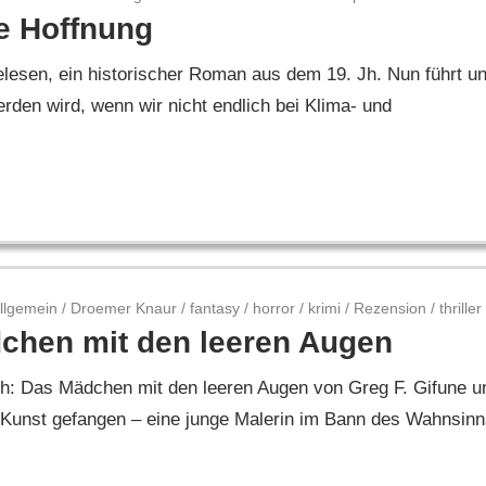
te Hoffnung
lesen, ein historischer Roman aus dem 19. Jh. Nun führt u
erden wird, wenn wir nicht endlich bei Klima- und
llgemein
/
Droemer Knaur
/
fantasy
/
horror
/
krimi
/
Rezension
/
thriller
chen mit den leeren Augen
ch: Das Mädchen mit den leeren Augen von Greg F. Gifune u
Kunst gefangen – eine junge Malerin im Bann des Wahnsinn