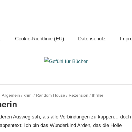
t
Cookie-Richtlinie (EU)
Datenschutz
Impr
Allgemein
/
krimi
/
Random House
/
Rezension
/
thriller
nerin
 anderen Ausweg sah, als alle Verbindungen zu kappen… doch
ppentext: Ich bin das Wunderkind Arden, das die Hölle