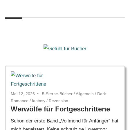
Zum
Gefühl
Inhalt
Gefühl
für
springen
Bücher
für
Bücher
Mai 12, 2026
5-Sterne-Bücher
/
Allgemein
/
Dark
Romance
/
fantasy
/
Rezension
Werwölfe für Fortgeschrittene
Schon der erste Band „Vollmond für Anfänger“ hat
mich begeistert. Keine schnulzige Lovestory,