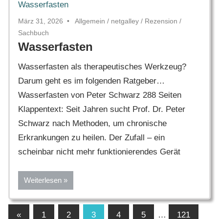
März 31, 2026
Allgemein
/
netgalley
/
Rezension
/
Sachbuch
Wasserfasten
Wasserfasten als therapeutisches Werkzeug?
Darum geht es im folgenden Ratgeber…
Wasserfasten von Peter Schwarz 288 Seiten
Klappentext: Seit Jahren sucht Prof. Dr. Peter
Schwarz nach Methoden, um chronische
Erkrankungen zu heilen. Der Zufall – ein
scheinbar nicht mehr funktionierendes Gerät
Weiterlesen
Seitennummerierung
Vorherige
«
1
2
3
4
5
…
121