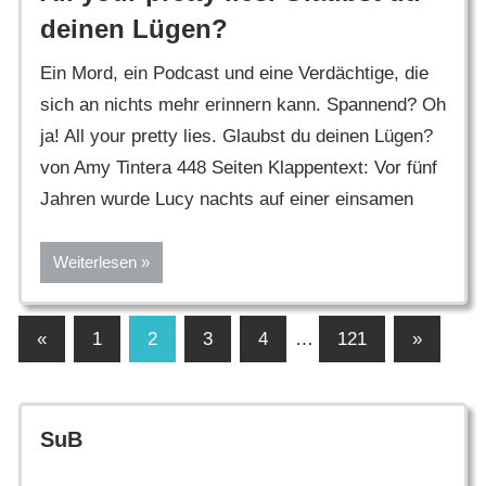
deinen Lügen?
Ein Mord, ein Podcast und eine Verdächtige, die
sich an nichts mehr erinnern kann. Spannend? Oh
ja! All your pretty lies. Glaubst du deinen Lügen?
von Amy Tintera 448 Seiten Klappentext: Vor fünf
Jahren wurde Lucy nachts auf einer einsamen
Weiterlesen
Seitennummerierung
Vorherige
Nächste
«
1
2
3
4
…
121
»
Beiträge
Beiträge
der
Beiträge
SuB