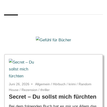
Zum
Gefühl
Inhalt
Gefühl
für
springen
Bücher
für
Bücher
Juni 26, 2026
Allgemein
/
Hörbuch
/
krimi
/
Random
House
/
Rezension
/
thriller
Secret – Du sollst mich fürchten
Bei dem folgenden Buch hat es mir vor Allem das