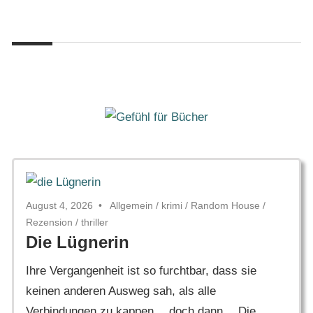
Zum
Gefühl
Inhalt
Gefühl
für
springen
Bücher
für
Bücher
August 4, 2026
Allgemein
/
krimi
/
Random House
/
Rezension
/
thriller
Die Lügnerin
Ihre Vergangenheit ist so furchtbar, dass sie
keinen anderen Ausweg sah, als alle
Verbindungen zu kappen… doch dann… Die