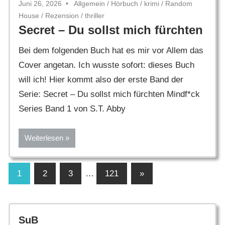
Juni 26, 2026
Allgemein
/
Hörbuch
/
krimi
/
Random
House
/
Rezension
/
thriller
Secret – Du sollst mich fürchten
Bei dem folgenden Buch hat es mir vor Allem das
Cover angetan. Ich wusste sofort: dieses Buch
will ich! Hier kommt also der erste Band der
Serie: Secret – Du sollst mich fürchten Mindf*ck
Series Band 1 von S.T. Abby
Weiterlesen
Seitennummerierung
Nächste
1
2
3
…
121
»
Beiträge
der
Beiträge
SuB