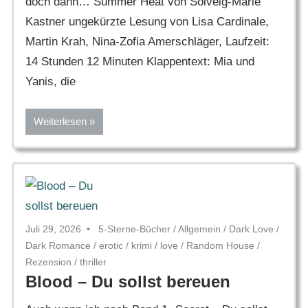
doch dann… Summer Heat von Solveig-Marie
Kastner ungekürzte Lesung von Lisa Cardinale,
Martin Krah, Nina-Zofia Amerschläger, Laufzeit:
14 Stunden 12 Minuten Klappentext: Mia und
Yanis, die
Weiterlesen
Juli 29, 2026
5-Sterne-Bücher
/
Allgemein
/
Dark Love
/
Dark Romance
/
erotic
/
krimi
/
love
/
Random House
/
Rezension
/
thriller
Blood – Du sollst bereuen