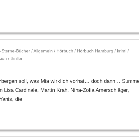
-Sterne-Bücher
/
Allgemein
/
Hörbuch
/
Hörbuch Hamburg
/
krimi
/
sion
/
thriller
verbergen soll, was Mia wirklich vorhat… doch dann… Summ
 Lisa Cardinale, Martin Krah, Nina-Zofia Amerschläger,
Yanis, die