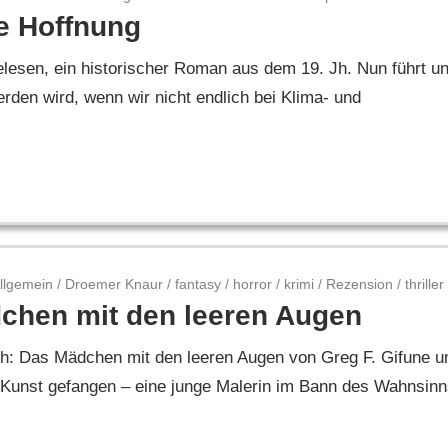
te Hoffnung
lesen, ein historischer Roman aus dem 19. Jh. Nun führt u
erden wird, wenn wir nicht endlich bei Klima- und
llgemein
/
Droemer Knaur
/
fantasy
/
horror
/
krimi
/
Rezension
/
thriller
chen mit den leeren Augen
ch: Das Mädchen mit den leeren Augen von Greg F. Gifune u
Kunst gefangen – eine junge Malerin im Bann des Wahnsinn