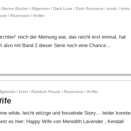
-Sterne-Bücher
/
Allgemein
/
Dark Love
/
Dark Romance
/
erotic
/
krimi
use
/
Rezension
/
thriller
rchten“ noch der Meinung war, das reicht erst einmal, hat
ch also mit Band 2 dieser Serie noch eine Chance…
llgemein
/
krimi
/
Random House
/
Rezension
/
thriller
ife
ne wilde, leicht witzige und fesselnde Story… leider konnte
st es hier: Happy Wife von Meredith Lavender , Kendall