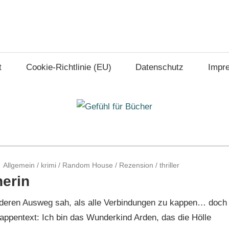
t
Cookie-Richtlinie (EU)
Datenschutz
Impr
Allgemein
/
krimi
/
Random House
/
Rezension
/
thriller
nerin
 anderen Ausweg sah, als alle Verbindungen zu kappen… doch
ppentext: Ich bin das Wunderkind Arden, das die Hölle