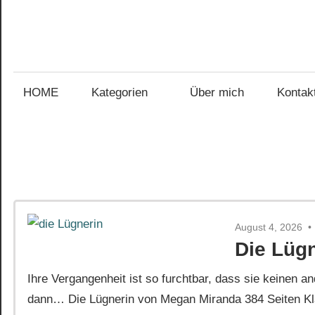
Zum
Inhalt
Gefühl
springen
Gefühl
für
Bücher
HOME
Kategorien
Über mich
Kontak
für
Bücher
August 4, 2026
Die Lüg
Ihre Vergangenheit ist so furchtbar, dass sie keinen
dann… Die Lügnerin von Megan Miranda 384 Seiten Kla