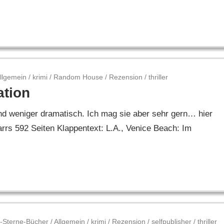
llgemein
/
krimi
/
Random House
/
Rezension
/
thriller
ation
und weniger dramatisch. Ich mag sie aber sehr gern… hier
rs 592 Seiten Klappentext: L.A., Venice Beach: Im
-Sterne-Bücher
/
Allgemein
/
krimi
/
Rezension
/
selfpublisher
/
thriller