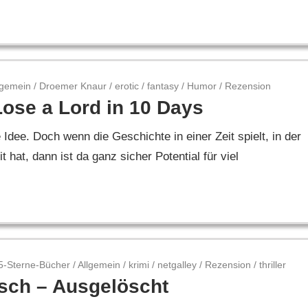
lgemein
/
Droemer Knaur
/
erotic
/
fantasy
/
Humor
/
Rezension
ose a Lord in 10 Days
 Idee. Doch wenn die Geschichte in einer Zeit spielt, in der
hat, dann ist da ganz sicher Potential für viel
5-Sterne-Bücher
/
Allgemein
/
krimi
/
netgalley
/
Rezension
/
thriller
lsch – Ausgelöscht