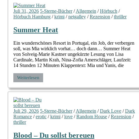
Juli 31, 2026
5-Sterne-Bücher
/
Allgemein
/
Hörbuch
/
Hörbuch Hamburg
/
krimi
/
netgalley
/
Rezension
/
thriller
Summer Heat
Ein wunderschönes Resort in Portugal, ein Job, der verbergen
soll, was Mia wirklich vorhat… doch dann… Summer Heat
von Solveig-Marie Kastner ungekürzte Lesung von Lisa
Cardinale, Martin Krah, Nina-Zofia Amerschläger, Laufzeit:
14 Stunden 12 Minuten Klappentext: Mia und Yanis, die
Weiterlesen
Juli 29, 2026
5-Sterne-Bücher
/
Allgemein
/
Dark Love
/
Dark
Romance
/
erotic
/
krimi
/
love
/
Random House
/
Rezension
/
thriller
Blood – Du sollst bereuen