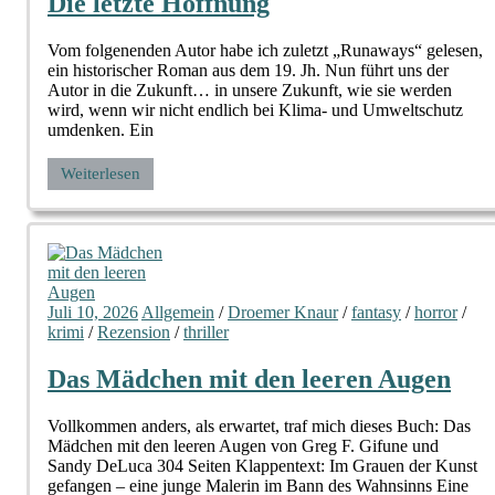
Die letzte Hoffnung
Vom folgenenden Autor habe ich zuletzt „Runaways“ gelesen,
ein historischer Roman aus dem 19. Jh. Nun führt uns der
Autor in die Zukunft… in unsere Zukunft, wie sie werden
wird, wenn wir nicht endlich bei Klima- und Umweltschutz
umdenken. Ein
Weiterlesen
Juli 10, 2026
Allgemein
/
Droemer Knaur
/
fantasy
/
horror
/
krimi
/
Rezension
/
thriller
Das Mädchen mit den leeren Augen
Vollkommen anders, als erwartet, traf mich dieses Buch: Das
Mädchen mit den leeren Augen von Greg F. Gifune und
Sandy DeLuca 304 Seiten Klappentext: Im Grauen der Kunst
gefangen – eine junge Malerin im Bann des Wahnsinns Eine