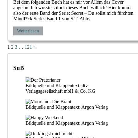
Bei dem folgenden Buch hat es mir vor Allem das Cover
angetan. Ich wusste sofort: dieses Buch will ich! Hier kommt
also der erste Band der Serie: Secret – Du sollst mich fürchten
Mindf*ck Series Band 1 von S.T. Abby
Weiterlesen
Seitennummerierung
Nächste
1
2
3
…
121
»
Beiträge
der
Beiträge
SuB
Bildquelle und Klappentext: dtv
Verlagsgesellschaft mbH & Co. KG
Bildquelle und Klappentext: Argon Verlag
Bildquelle und Klappentext: Argon Verlag