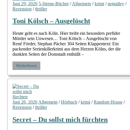
Juni 29, 2026
5-Sterne-Bücher
/
Allgemein
/
krimi
/
netgalley
/
Rezension
/
thriller
Toni Kölsch – Ausgelöscht
Heute geht es nach Köln. Hier treibt ein besonders perfider
Mörder sein Unwesen… Toni Kölsch – Ausgelöscht von
René Förder, Stephan Pächer 304 Seiten Klappentext: Ein
packender Serienkillerkrimi aus dem Herzen Kölns, der die
dunklen Seiten der Domstadt enthüllt –
Weiterlesen
Juni 26, 2026
Allgemein
/
Hörbuch
/
krimi
/
Random House
/
Rezension
/
thriller
Secret – Du sollst mich fürchten