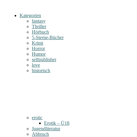
Kategorien
fantasy
Thriller
Hörbuch
5-Sterne-Bücher
Krimi
Horror
Humor
selfpublisher
love
historisch
erotic
Erotik – Ü18
Jugendliteratur
Abbruch