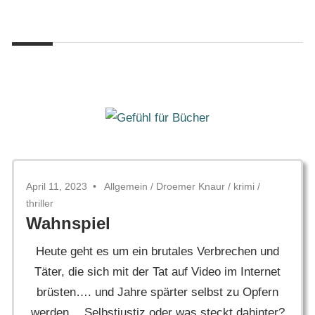
Zum
Gefühl
Inhalt
Gefühl
für
springen
Bücher
für
Bücher
April 11, 2023
Allgemein
/
Droemer Knaur
/
krimi
/
thriller
Wahnspiel
Heute geht es um ein brutales Verbrechen und
Täter, die sich mit der Tat auf Video im Internet
brüsten…. und Jahre spärter selbst zu Opfern
werden… Selbstjustiz oder was steckt dahinter?